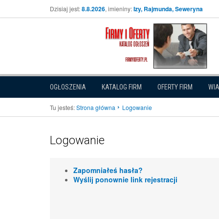
Dzisiaj jest:
8.8.2026
, imieniny:
Izy, Rajmunda, Seweryna
OGŁOSZENIA
KATALOG FIRM
OFERTY FIRM
WI
Tu jesteś:
Strona główna
Logowanie
Logowanie
Zapomniałeś hasła?
Wyślij ponownie link rejestracji