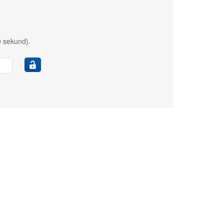
0 sekund).
e