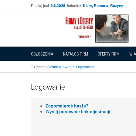
Dzisiaj jest:
9.8.2026
, imieniny:
Klary, Romana, Rozyny
OGŁOSZENIA
KATALOG FIRM
OFERTY FIRM
WI
Tu jesteś:
Strona główna
Logowanie
Logowanie
Zapomniałeś hasła?
Wyślij ponownie link rejestracji