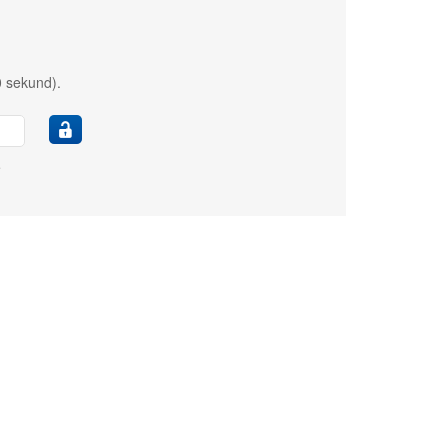
0 sekund).
e