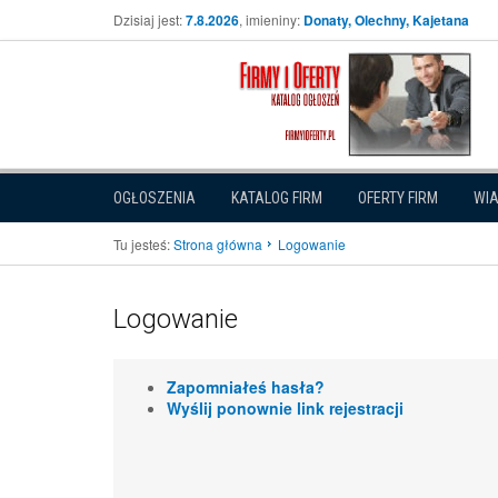
Dzisiaj jest:
7.8.2026
, imieniny:
Donaty, Olechny, Kajetana
OGŁOSZENIA
KATALOG FIRM
OFERTY FIRM
WI
Tu jesteś:
Strona główna
Logowanie
Logowanie
Zapomniałeś hasła?
Wyślij ponownie link rejestracji