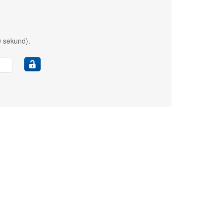
0 sekund).
e