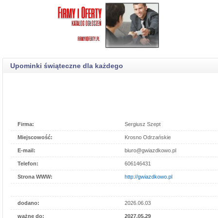
Upominki świąteczne dla każdego
Firma:
Sergiusz Szept
Miejscowość:
Krosno Odrzańskie
E-mail:
biuro@gwiazdkowo.pl
Telefon:
606146431
Strona WWW:
http://gwiazdkowo.pl
dodano:
2026.06.03
ważne do:
2027.05.29