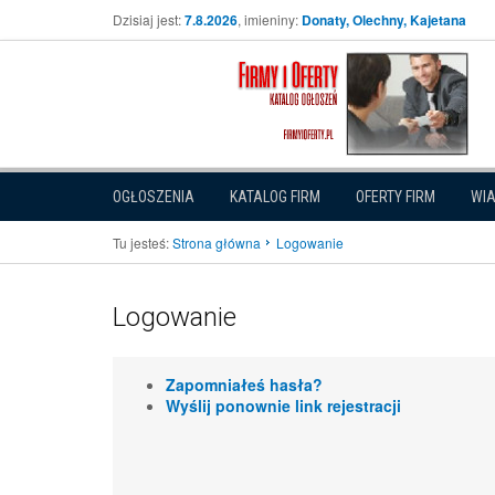
Dzisiaj jest:
7.8.2026
, imieniny:
Donaty, Olechny, Kajetana
OGŁOSZENIA
KATALOG FIRM
OFERTY FIRM
WI
Tu jesteś:
Strona główna
Logowanie
Logowanie
Zapomniałeś hasła?
Wyślij ponownie link rejestracji