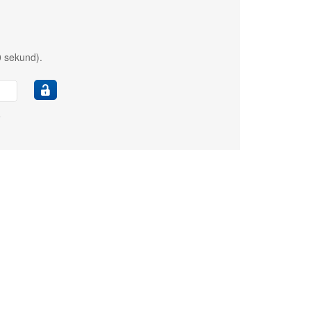
0 sekund).
e