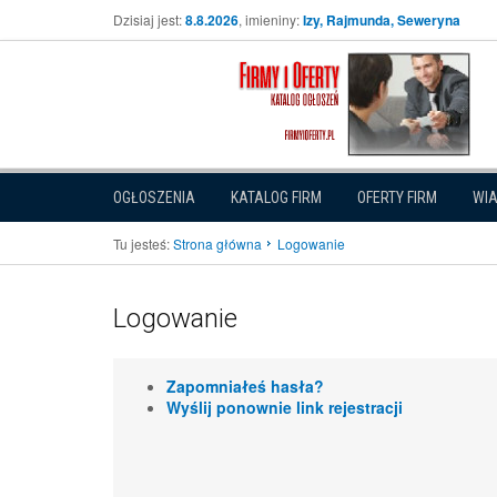
Dzisiaj jest:
8.8.2026
, imieniny:
Izy, Rajmunda, Seweryna
OGŁOSZENIA
KATALOG FIRM
OFERTY FIRM
WI
Tu jesteś:
Strona główna
Logowanie
Logowanie
Zapomniałeś hasła?
Wyślij ponownie link rejestracji