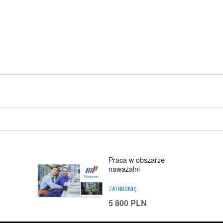
Praca w obszarze
naważalni
ZATRUDNIĘ
5 800
PLN