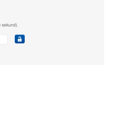
0 sekund).
e