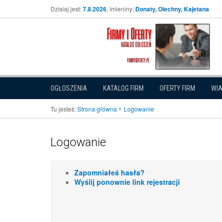
Dzisiaj jest:
7.8.2026
, imieniny:
Donaty, Olechny, Kajetana
OGŁOSZENIA
KATALOG FIRM
OFERTY FIRM
WI
Tu jesteś:
Strona główna
Logowanie
Logowanie
Zapomniałeś hasła?
Wyślij ponownie link rejestracji