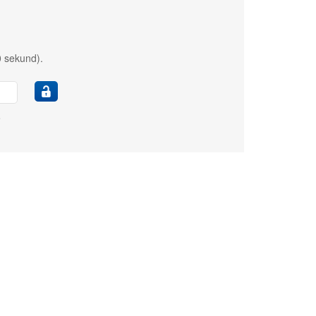
0 sekund).
e