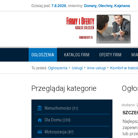
Dzisiaj jest:
7.8.2026
, imieniny:
Donaty, Olechny, Kajetana
OGŁOSZENIA
KATALOG FIRM
OFERTY FIRM
WI
Tu jesteś:
Ogłoszenia
Usługi
Inne usługi
Komfort w trakci
Przeglądaj kategorie
Ogło
dodano: 
Nieruchomości
(31)
SZCZE
Dla Domu
(230)
Najleps
zapewni
Motoryzacja
(87)
lub prz