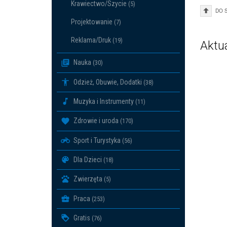
Krawiectwo/Szycie
(5)
DO 
Projektowanie
(7)
Reklama/Druk
(19)
Aktu
Nauka
(30)
Odzież, Obuwie, Dodatki
(38)
Muzyka i Instrumenty
(11)
Zdrowie i uroda
(170)
Sport i Turystyka
(56)
Dla Dzieci
(18)
Zwierzęta
(5)
Praca
(253)
Gratis
(76)