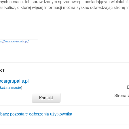
jnych cenach. Ich sprawdzonym sprzedawcą – posiadającym wieloletnie 
r Kalisz, o której więcej informacji można zyskać odwiedzając stronę in
KT
ocargrupalis.pl
E
każ na mapie
)
Strona
Kontakt
bacz pozostałe ogłoszenia użytkownika