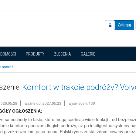
Zaloguj
ADOMOŚCI
PRODUKTY
ZLECENIA
GALERIE
e podróż...
Komfort w trakcie podróży? Volv
szenie:
2026.05.28
ważne do: 2027.05.23
wyświetleń: 130
GÓŁY OGŁOSZENIA:
ze samochody to takie, które mogą spełniać wiele funkcji - od bezpiec
enie komfortu podczas długich podróży, aż po inteligentne systemy naw
ed przekroczeniem pasa ruchu. Polski rynek został zdominowany przez