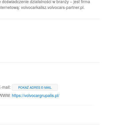
doświadczenie działalności w branży – jest firma
ternetową: volvocarkalisz.volvocars-partner.pl.
-mail:
POKAŻ ADRES E-MAIL
 WWW:
https://volvocargrupalis.pl/