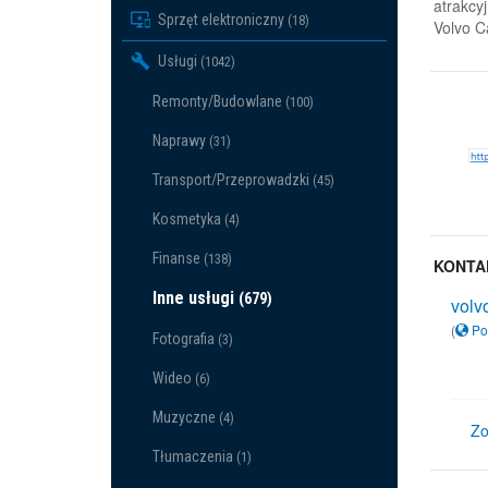
atrakcy
Sprzęt elektroniczny
(18)
Volvo Ca
Usługi
(1042)
Remonty/Budowlane
(100)
Naprawy
(31)
Transport/Przeprowadzki
(45)
Kosmetyka
(4)
Finanse
(138)
KONTA
Inne usługi
(679)
volv
(
Po
Fotografia
(3)
Wideo
(6)
Muzyczne
(4)
Zo
Tłumaczenia
(1)