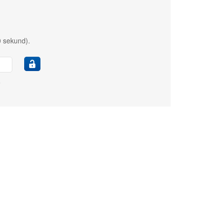
0 sekund).
e