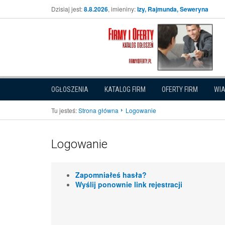
Dzisiaj jest:
8.8.2026
, imieniny:
Izy, Rajmunda, Seweryna
OGŁOSZENIA
KATALOG FIRM
OFERTY FIRM
WI
Tu jesteś:
Strona główna
Logowanie
Logowanie
Zapomniałeś hasła?
Wyślij ponownie link rejestracji