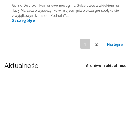
Górski Dworek – komfortowe noclegi na Gubałówce z widokiem na
Tatry Marzysz o wypoczynku w miejscu, gdzie cisza gór spotyka się
z wyjątkowym klimatem Podhala?...
Szczegóły »
1
2
Następna
Aktualności
Archiwum aktualności