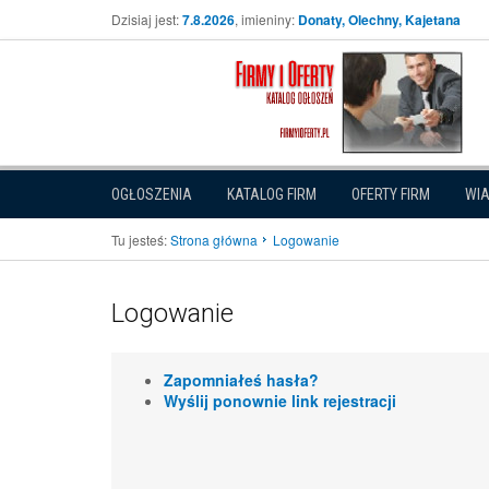
Dzisiaj jest:
7.8.2026
, imieniny:
Donaty, Olechny, Kajetana
OGŁOSZENIA
KATALOG FIRM
OFERTY FIRM
WI
Tu jesteś:
Strona główna
Logowanie
Logowanie
Zapomniałeś hasła?
Wyślij ponownie link rejestracji