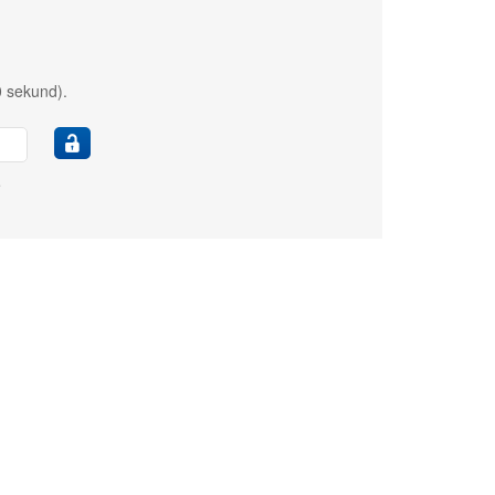
0 sekund).
e