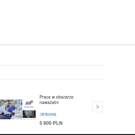
Praca w obszarze
naważalni
ZATRUDNIĘ
5 800
PLN