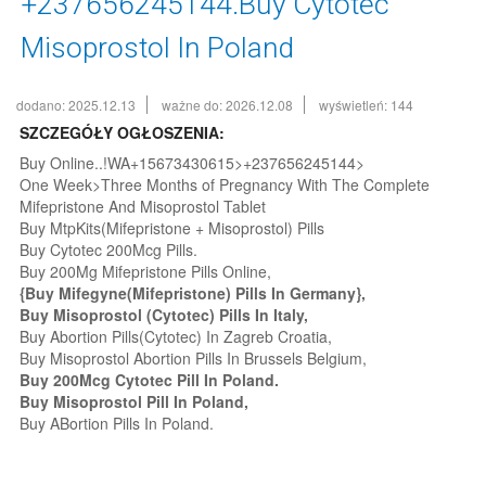
+237656245144.Buy Cytotec
Misoprostol In Poland
dodano: 2025.12.13
ważne do: 2026.12.08
wyświetleń: 144
SZCZEGÓŁY OGŁOSZENIA:
Buy Online..!WA+15673430615>+237656245144>
One Week>Three Months of Pregnancy With The Complete
Mifepristone And Misoprostol Tablet
Buy MtpKits(Mifepristone + Misoprostol) Pills
Buy Cytotec 200Mcg Pills.
Buy 200Mg Mifepristone Pills Online,
{Buy Mifegyne(Mifepristone) Pills In Germany},
Buy Misoprostol (Cytotec) Pills In Italy,
Buy Abortion Pills(Cytotec) In Zagreb Croatia,
Buy Misoprostol Abortion Pills In Brussels Belgium,
Buy 200Mcg Cytotec Pill In Poland.
Buy Misoprostol Pill In Poland,
Buy ABortion Pills In Poland.