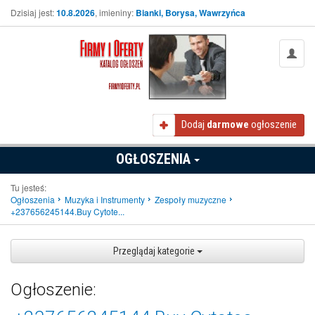
Dzisiaj jest:
10.8.2026
, imieniny:
Bianki, Borysa, Wawrzyńca
Dodaj
darmowe
ogłoszenie
OGŁOSZENIA
Tu jesteś:
Ogłoszenia
Muzyka i Instrumenty
Zespoły muzyczne
+237656245144.Buy Cytote...
Przeglądaj kategorie
Ogłoszenie: