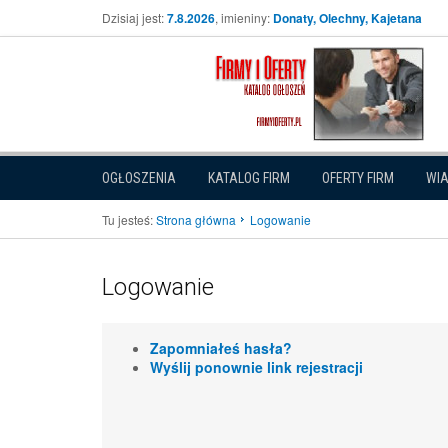
Dzisiaj jest:
7.8.2026
, imieniny:
Donaty, Olechny, Kajetana
OGŁOSZENIA
KATALOG FIRM
OFERTY FIRM
WI
Tu jesteś:
Strona główna
Logowanie
Logowanie
Zapomniałeś hasła?
Wyślij ponownie link rejestracji