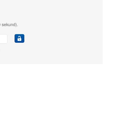
0 sekund).
e