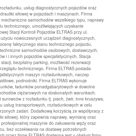
 rozładunku, usług diagnostycznych pojazdów oraz
rauliki siłowej w pojazdach i maszynach. Firma
mechaniczne samochodów wszelkiego typu, naprawy
du technicznego, umożliwiających uzyskanie
ej Stacji Kontroli Pojazdów ELTRAS przy ul.
y użyciu nowoczesnych urządzeń diagnostycznych,
ocenę faktycznego stanu technicznego pojazdu.
a techniczne samochodów osobowych, dostawczych,
 i i innych pojazdów specjalistycznych. Stacja
acji, bezpłatny parking, możliwość rezerwacji
przeglądu technicznego. Firma ELTRAS posiada
cjalistycznych maszyn rozładunkowych, naczep
 widłowe, podnośniki. Firma ELTRAS wykonuje
ładunków, ładunków ponadgabarytowych w dowolne
ochodów ciężarowych na doskonałych warunkach.
surowców z rozładunku tj. piach, żwir, inne kruszywa,
u usług transportowych, rozładunkowych w celu
ierzonych zadań. Dodatkową korzyścią ze współpracy z
ki siłowej, który zapewnia naprawę, wymianę oraz
i profesjonalnej maszynie do zakuwania węży oraz
u, bez oczekiwania na dostawę potrzebnych
nych przez firmę ELTRAS dostępna jest u obsługi firmy