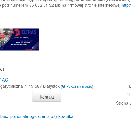
pod numerem 85 652 51 32 lub na firmowej stronie internetowej
http:
KT
RAS
ogarytmiczna 7, 15-587 Białystok
E
(
Pokaż na mapie
)
Te
Kontakt
Strona
bacz pozostałe ogłoszenia użytkownika