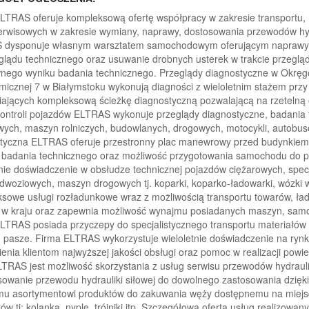
LTRAS oferuje kompleksową ofertę współpracy w zakresie transportu,
erwisowych w zakresie wymiany, naprawy, dostosowania przewodów hyd
 dysponuje własnym warsztatem samochodowym oferującym naprawy 
glądu technicznego oraz usuwanie drobnych usterek w trakcie przeglą
nego wyniku badania technicznego. Przeglądy diagnostyczne w Okręgow
micznej 7 w Białymstoku wykonują diagności z wieloletnim stażem prz
ających kompleksową ścieżkę diagnostyczną pozwalającą na rzetelną 
kontroli pojazdów ELTRAS wykonuje przeglądy diagnostyczne, badani
wych, maszyn rolniczych, budowlanych, drogowych, motocykli, autobusów
tyczna ELTRAS oferuje przestronny plac manewrowy przed budynkiem st
 badania technicznego oraz możliwość przygotowania samochodu do 
tnie doświadczenie w obsłudze technicznej pojazdów ciężarowych, spe
dwoziowych, maszyn drogowych tj. koparki, koparko-ładowarki, wózki
sowe usługi rozładunkowe wraz z możliwością transportu towarów, 
 w kraju oraz zapewnia możliwość wynajmu posiadanych maszyn, sam
LTRAS posiada przyczepy do specjalistycznego transportu materiałów i 
 pasze. Firma ELTRAS wykorzystuje wieloletnie doświadczenie na rynk
enia klientom najwyższej jakości obsługi oraz pomoc w realizacji pow
LTRAS jest możliwość skorzystania z usług serwisu przewodów hydrauli
sowanie przewodu hydrauliki siłowej do dowolnego zastosowania dzięk
u asortymentowi produktów do zakuwania węży dostępnemu na miejsc
ów tj: kolanka, nyple, trójniki itp. Szczegółowa oferta usług realizowa