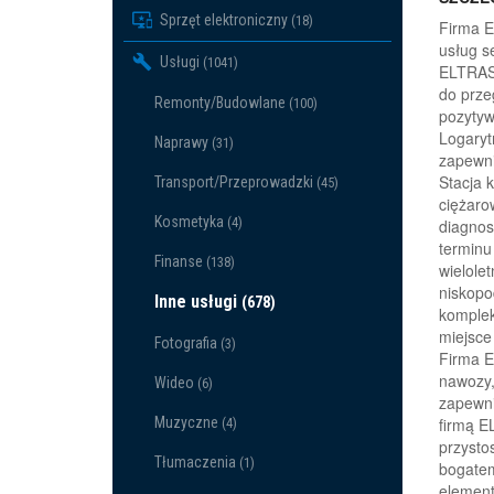
Sprzęt elektroniczny
(18)
Firma E
usług s
Usługi
(1041)
ELTRAS
do prze
Remonty/Budowlane
(100)
pozytyw
Logaryt
Naprawy
(31)
zapewni
Stacja 
Transport/Przeprowadzki
(45)
ciężaro
Kosmetyka
(4)
diagnos
terminu
Finanse
(138)
wielole
niskopo
Inne usługi
(678)
komplek
miejsce
Fotografia
(3)
Firma E
nawozy,
Wideo
(6)
zapewni
firmą E
Muzyczne
(4)
przysto
Tłumaczenia
(1)
bogatem
element