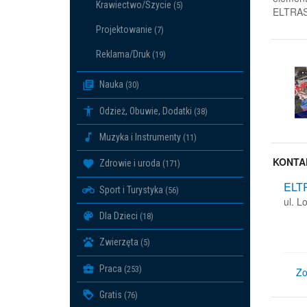
Krawiectwo/Szycie
(5)
ELTRAS 
Projektowanie
(7)
Reklama/Druk
(19)
Nauka
(30)
Odzież, Obuwie, Dodatki
(38)
Muzyka i Instrumenty
(11)
KONTA
Zdrowie i uroda
(171)
ELT
Sport i Turystyka
(56)
ul. L
Dla Dzieci
(18)
Zwierzęta
(5)
Praca
(253)
Zo
Gratis
(76)