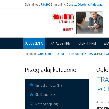
Dzisiaj jest:
7.8.2026
, imieniny:
Donaty, Olechny, Kajetana
OGŁOSZENIA
KATALOG FIRM
OFERTY FIRM
WI
Tu jesteś:
Ogłoszenia
Usługi
Inne usługi
TRANSPORT CI
Przeglądaj kategorie
Ogło
TRA
Nieruchomości
(31)
POJ
Dla Domu
(229)
dodano: 
Motoryzacja
(91)
SZCZE