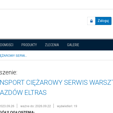
Zaloguj
ADOMOŚCI
PRODUKTY
ZLECENIA
GALERIE
ĘŻAROWY SERW...
szenie:
NSPORT CIĘŻAROWY SERWIS WARSZT
AZDÓW ELTRAS
2023.09.26
ważne do: 2026.09.22
wyświetleń: 19
GÓŁY OGŁOSZENIA: