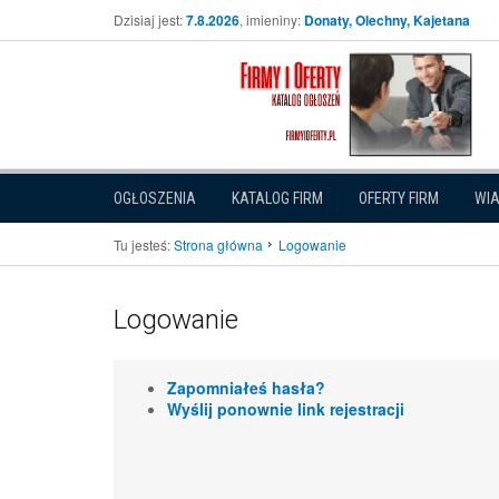
Dzisiaj jest:
7.8.2026
, imieniny:
Donaty, Olechny, Kajetana
OGŁOSZENIA
KATALOG FIRM
OFERTY FIRM
WI
Tu jesteś:
Strona główna
Logowanie
Logowanie
Zapomniałeś hasła?
Wyślij ponownie link rejestracji