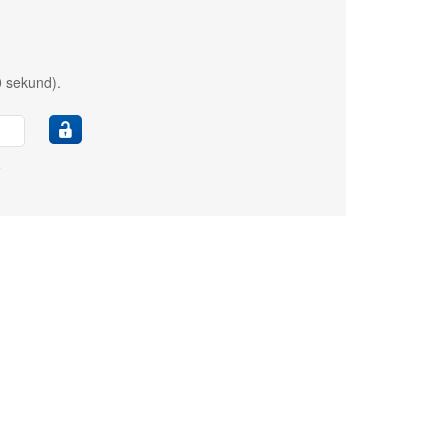
0 sekund).
e