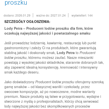
proszku
dodano: 2026.01.29
ważne do: 2027.01.24
wyświetleń: 144
SZCZEGÓŁY OGŁOSZENIA:
Lody Petra – Producent lodów proszku dla firm, które
oczekują najwyższej jakości i powtarzalnego smaku
Jeśli prowadzisz lodziarnię, kawiarnię, restaurację lub punkt
gastronomiczny i zależy Ci na produktach, które gwarantują
stabilną jakość i doskonały smak,
Lody Petra
to
Producent
lodów proszku
, któremu możesz zaufać. Nasze mieszanki
powstają z wysokiej jakości składników, starannie dobranych tak,
aby zapewnić idealną konsystencję, kremowość i intensywny
smak każdego deseru.
Jako doświadczony
Producent lodów proszku
oferujemy szeroką
gamę smaków – od klasycznej wanilii i czekolady, przez
owocowe kompozycje, aż po nowoczesne, modne warianty
premium. Nasze produkty są łatwe w przygotowaniu, wydajne i
stworzone z myślą o profesjonalistach, którzy chcą serwować
lody najwyższej jakości bez skomplikowanych procesów