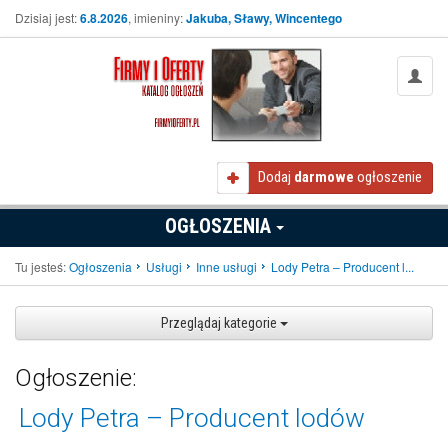
Dzisiaj jest:
6.8.2026
, imieniny:
Jakuba, Sławy, Wincentego
Dodaj
darmowe
ogłoszenie
OGŁOSZENIA
Tu jesteś:
Ogłoszenia
Usługi
Inne usługi
Lody Petra – Producent l...
Przeglądaj kategorie
Ogłoszenie:
Lody Petra – Producent lodów