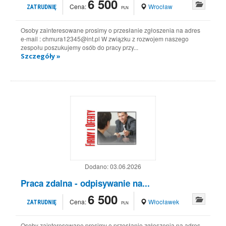
6 500
Cena:
Wrocław
ZATRUDNIĘ
PLN
Osoby zainteresowane prosimy o przesłanie zgłoszenia na adres
e-mail : chmura12345@int.pl W związku z rozwojem naszego
zespołu poszukujemy osób do pracy przy...
Szczegóły »
Dodano:
03.06.2026
Praca zdalna - odpisywanie na...
6 500
Cena:
Włocławek
ZATRUDNIĘ
PLN
Osoby zainteresowane prosimy o przesłanie zgłoszenia na adres