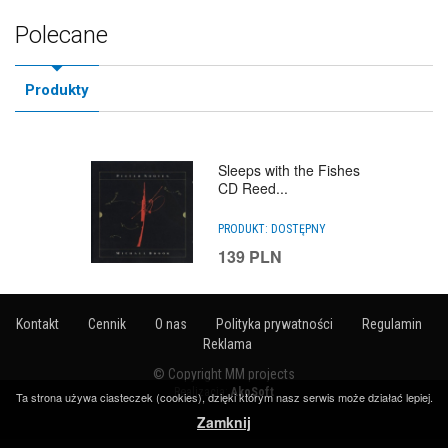
Polecane
Produkty
Sleeps with the Fishes
CD Reed...
PRODUKT:
DOSTĘPNY
139
PLN
Kontakt
Cennik
O nas
Polityka prywatności
Regulamin
Reklama
© Copyright MM projects
Realizacja:
AkoSoft
Ta strona używa ciasteczek (cookies), dzięki którym nasz serwis może działać lepiej.
Zamknij