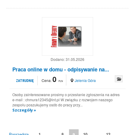
Dodano:
31.05.2026
Praca online w domu - odpisywanie na...
0
Cena:
Jelenia Góra
ZATRUDNIĘ
PLN
Osoby zainteresowane prosimy o przesłanie zgłoszenia na adres
e-mail : chmura12345@int.pl W związku z rozwojem naszego
zespołu poszukujemy osób do pracy przy...
Szczegóły »
Poprzednia
1
…
8
9
10
…
12