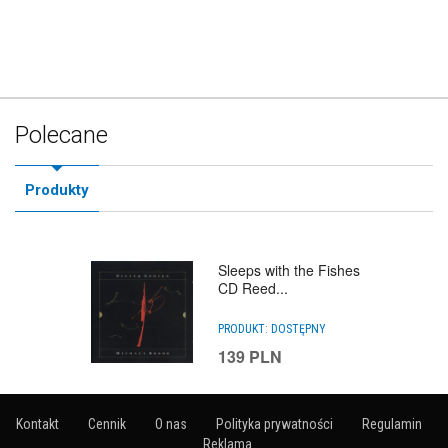
Polecane
Produkty
Sleeps with the Fishes
CD Reed...
PRODUKT:
DOSTĘPNY
139
PLN
Kontakt
Cennik
O nas
Polityka prywatności
Regulamin
Reklama