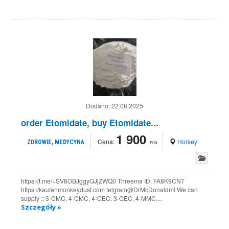
Dodano:
22.08.2025
order Etomidate, buy Etomidate...
1 900
Cena:
Horsey
ZDROWIE, MEDYCYNA
PLN
https://t.me/+SV8OBJggyGJjZWQ0 Threema ID: FA8K9CNT
https://kaufenmonkeydust.com telgram@DrMcDonaldml We can
supply :: 3-CMC, 4-CMC, 4-CEC, 3-CEC, 4-MMC,...
Szczegóły »