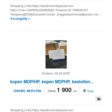
Shopping Links:https://kaufenmonkeydust.com
https://t.me/+OeR9lSoi9aM0Njk0 Threema ID: FA8K9CNT
Telegram@DrMcDonaldml Email ..Evgglobalchemist@proton.me...
Szczegóły »
Dodano:
05.09.2025
kopen MDPiHP, kopen MDPHP, bestellen...
1 900
Cena:
Град
ZDROWIE, MEDYCYNA
PLN
Shopping Links:https://kaufenmonkeydust.com