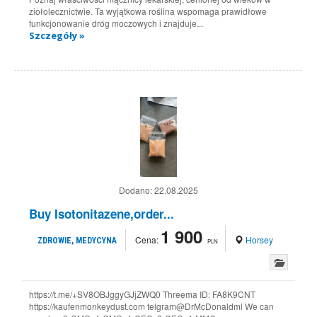
ziołolecznictwie. Ta wyjątkowa roślina wspomaga prawidłowe
funkcjonowanie dróg moczowych i znajduje...
Szczegóły »
Dodano:
22.08.2025
Buy Isotonitazene,order...
1 900
Cena:
Horsey
ZDROWIE, MEDYCYNA
PLN
https://t.me/+SV8OBJggyGJjZWQ0 Threema ID: FA8K9CNT
https://kaufenmonkeydust.com telgram@DrMcDonaldml We can