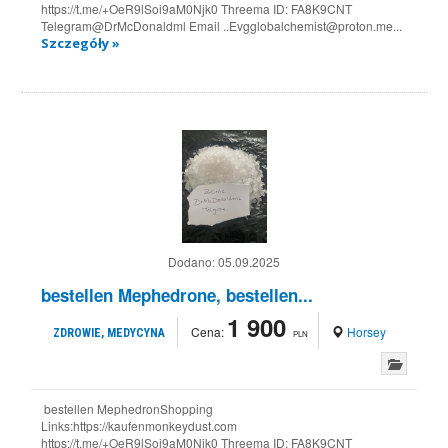
https://t.me/+OeR9lSoi9aM0Njk0 Threema ID: FA8K9CNT
Telegram@DrMcDonaldml Email ..Evgglobalchemist@proton.me...
Szczegóły »
Dodano:
05.09.2025
bestellen Mephedrone, bestellen...
1 900
Cena:
Horsey
ZDROWIE, MEDYCYNA
PLN
bestellen MephedronShopping
Links:https://kaufenmonkeydust.com
https://t.me/+OeR9lSoi9aM0Njk0 Threema ID: FA8K9CNT