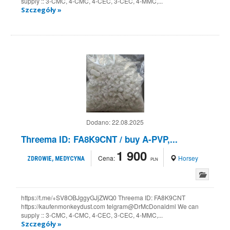
supply :: 3-CMC, 4-CMC, 4-CEC, 3-CEC, 4-MMC,...
Szczegóły »
Dodano:
22.08.2025
Threema ID: FA8K9CNT / buy A-PVP,...
1 900
Cena:
Horsey
ZDROWIE, MEDYCYNA
PLN
https://t.me/+SV8OBJggyGJjZWQ0 Threema ID: FA8K9CNT
https://kaufenmonkeydust.com telgram@DrMcDonaldml We can
supply :: 3-CMC, 4-CMC, 4-CEC, 3-CEC, 4-MMC,...
Szczegóły »