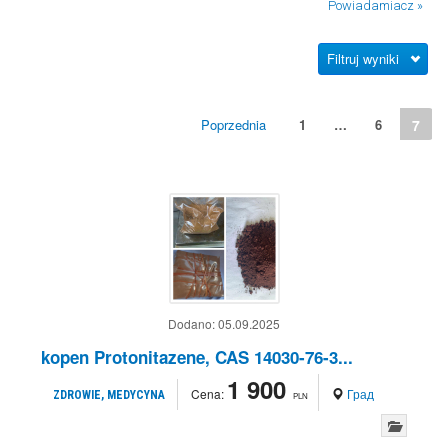
Powiadamiacz »
Filtruj wyniki
Poprzednia
1
…
6
7
Dodano:
05.09.2025
kopen Protonitazene, CAS 14030-76-3...
1 900
Cena:
Град
ZDROWIE, MEDYCYNA
PLN