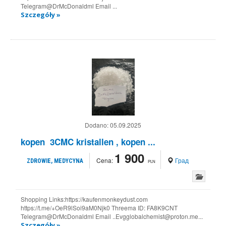
Telegram@DrMcDonaldml Email ...
Szczegóły »
Dodano:
05.09.2025
kopen 3CMC kristallen , kopen ...
1 900
Cena:
Град
ZDROWIE, MEDYCYNA
PLN
Shopping Links:https://kaufenmonkeydust.com
https://t.me/+OeR9lSoi9aM0Njk0 Threema ID: FA8K9CNT
Telegram@DrMcDonaldml Email ..Evgglobalchemist@proton.me...
Szczegóły »