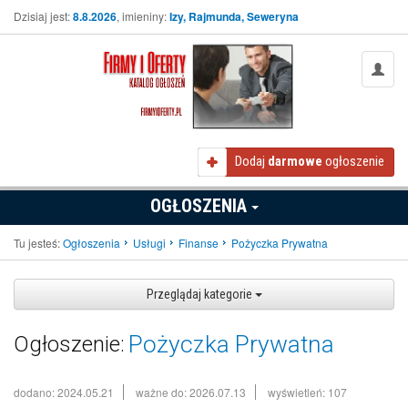
Dzisiaj jest:
8.8.2026
, imieniny:
Izy, Rajmunda, Seweryna
Dodaj
darmowe
ogłoszenie
OGŁOSZENIA
Tu jesteś:
Ogłoszenia
Usługi
Finanse
Pożyczka Prywatna
Przeglądaj kategorie
Pożyczka Prywatna
Ogłoszenie:
dodano: 2024.05.21
ważne do: 2026.07.13
wyświetleń: 107