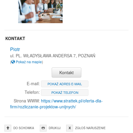
KONTAKT
Piotr
ul. PL. WŁADYSŁAWA ANDERSA 7, POZNAŃ
(
Pokaż na mapie
)
Kontakt
E-mail:
POKAŻ ADRES E-MAIL
Telefon:
POKAŻ TELEFON
Strona WWW:
https://www.strattek.pl/oferta-dla-
firm/rozliczanie-projektow-unijnych/
DO SCHOWKA
DRUKUJ
ZGŁOŚ NARUSZENIE