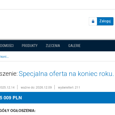
Zaloguj
ADOMOŚCI
PRODUKTY
ZLECENIA
GALERIE
koni...
Specjalna oferta na koniec roku.
szenie:
2025.12.14
ważne do: 2026.12.09
wyświetleń: 211
5 009
PLN
GÓŁY OGŁOSZENIA: