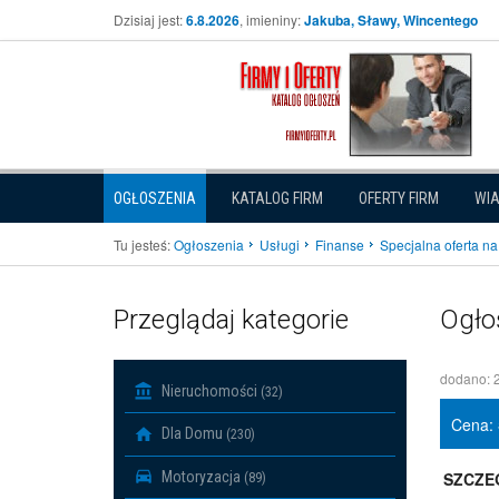
Dzisiaj jest:
6.8.2026
, imieniny:
Jakuba, Sławy, Wincentego
OGŁOSZENIA
KATALOG FIRM
OFERTY FIRM
WI
Tu jesteś:
Ogłoszenia
Usługi
Finanse
Specjalna oferta na 
Przeglądaj kategorie
Ogło
dodano: 
Nieruchomości
(32)
Cena:
Dla Domu
(230)
Motoryzacja
SZCZE
(89)