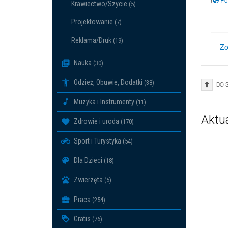
Krawiectwo/Szycie
(5)
Projektowanie
(7)
Reklama/Druk
(19)
Zo
Nauka
(30)
Odzież, Obuwie, Dodatki
(38)
DO 
Muzyka i Instrumenty
(11)
Aktu
Zdrowie i uroda
(170)
Sport i Turystyka
(54)
Dla Dzieci
(18)
Zwierzęta
(5)
Praca
(254)
Gratis
(76)