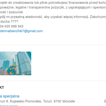
ojekt do zrealizowania lub pilnie potrzebujesz finansowania przed koń
 poważne, legalne i transparentne pożyczki, z uspokajającym i spers
ność i szacunek
ślij mi prywatną wiadomość, aby uzyskać więcej informacji. Zakończmy 
 ducha ????
+34 635 688 943
elennabianchi67@gmail.com
KT
ta specjalna
oruń 8, Kujawsko-Pomorskie, Toruń, 8700 Voïvodie
E
każ na mapie
)