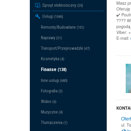
Masz pr
Sprzęt elektroniczny
(20)
Oferuję
✔️ Pouf
Usługi
(1046)
???? Wy
pogodą
Remonty/Budowlane
(101)
Viber: 
E-mail:
Naprawy
(31)
Transport/Przeprowadzki
(47)
Kosmetyka
(4)
Finanse
(138)
Inne usługi
(680)
Fotografia
(3)
Wideo
(6)
KONTA
Muzyczne
(4)
Ofer
Tłumaczenia
(1)
ul. T
(
Po