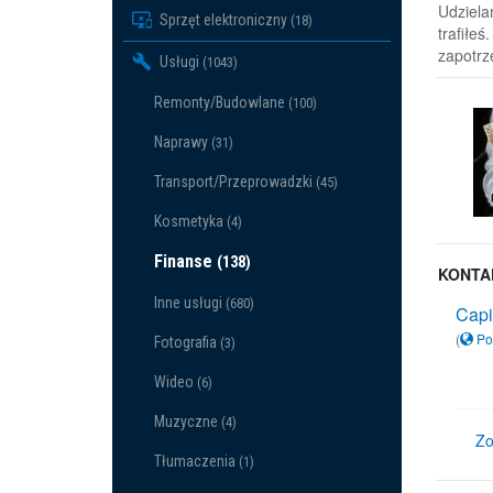
Udziela
Sprzęt elektroniczny
(18)
trafiłe
zapotrz
Usługi
(1043)
Remonty/Budowlane
(100)
Naprawy
(31)
Transport/Przeprowadzki
(45)
Kosmetyka
(4)
Finanse
(138)
KONTA
Inne usługi
(680)
Capi
(
Po
Fotografia
(3)
Wideo
(6)
Muzyczne
(4)
Zo
Tłumaczenia
(1)