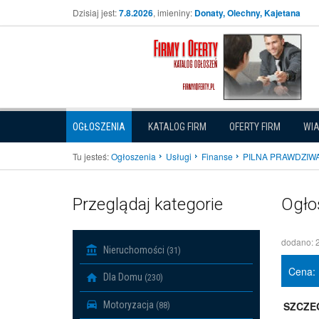
Dzisiaj jest:
7.8.2026
, imieniny:
Donaty, Olechny, Kajetana
OGŁOSZENIA
KATALOG FIRM
OFERTY FIRM
WI
Tu jesteś:
Ogłoszenia
Usługi
Finanse
PILNA PRAWDZIWA 
Przeglądaj kategorie
Ogło
dodano: 
Nieruchomości
(31)
Cena:
Dla Domu
(230)
Motoryzacja
SZCZE
(88)