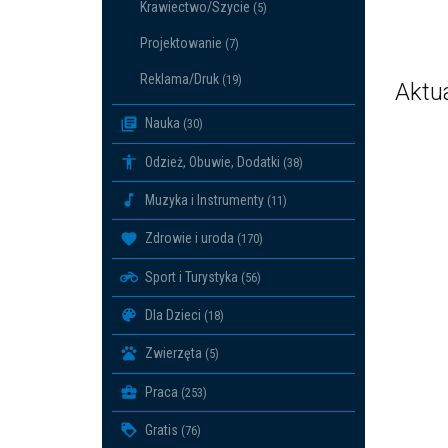
Krawiectwo/Szycie
(5)
Projektowanie
(7)
Reklama/Druk
(19)
Aktu
Nauka
(30)
Odzież, Obuwie, Dodatki
(38)
Muzyka i Instrumenty
(11)
Zdrowie i uroda
(170)
Sport i Turystyka
(56)
Dla Dzieci
(18)
Zwierzęta
(5)
Praca
(253)
Gratis
(76)