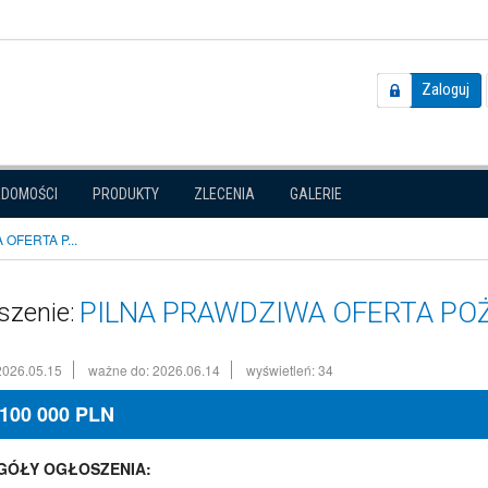
Zaloguj
ADOMOŚCI
PRODUKTY
ZLECENIA
GALERIE
OFERTA P...
PILNA PRAWDZIWA OFERTA PO
szenie:
2026.05.15
ważne do: 2026.06.14
wyświetleń: 34
100 000
PLN
GÓŁY OGŁOSZENIA: