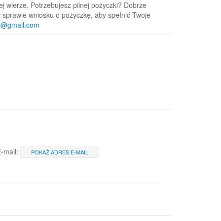
 wierze. Potrzebujesz pilnej pożyczki? Dobrze
 w sprawie wniosku o pożyczkę, aby spełnić Twoje
61@gmail.com
-mail:
POKAŻ ADRES E-MAIL