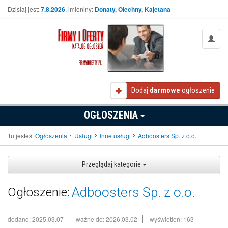
Dzisiaj jest:
7.8.2026
, imieniny:
Donaty, Olechny, Kajetana
Dodaj
darmowe
ogłoszenie
OGŁOSZENIA
Tu jesteś:
Ogłoszenia
Usługi
Inne usługi
Adboosters Sp. z o.o.
Przeglądaj kategorie
Adboosters Sp. z o.o.
Ogłoszenie:
dodano: 2025.03.07
ważne do: 2026.03.02
wyświetleń: 163