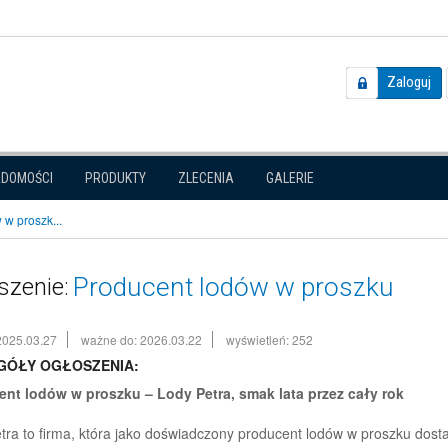
Zaloguj
ADOMOŚCI
PRODUKTY
ZLECENIA
GALERIE
 w proszk...
Producent lodów w proszku
szenie:
2025.03.27
ważne do: 2026.03.22
wyświetleń: 252
GÓŁY OGŁOSZENIA:
nt lodów w proszku – Lody Petra, smak lata przez cały rok
tra to firma, która jako doświadczony producent lodów w proszku dost