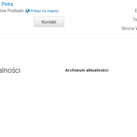
 Petra
łów Podlaski
E
(
Pokaż na mapie
)
Te
Kontakt
Strona
alności
Archiwum aktualności