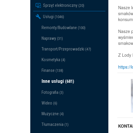
Sprzęt elektroniczny
(20)
Nasze l
smaków.
Usługi
(1046)
konsume
Remonty/Budowlane
(100)
Nasze p
wyśmien
Naprawy
(31)
smakowy
Transport/Przeprowadzki
(47)
Z Lody 
Kosmetyka
(4)
https://
Finanse
(138)
Inne usługi
(681)
Fotografia
(3)
Wideo
(6)
Muzyczne
(4)
Tłumaczenia
(1)
KONTA