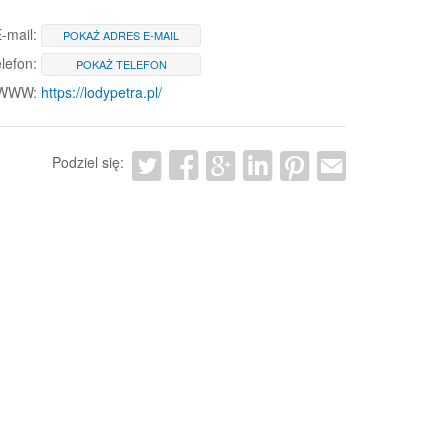
-mail:
POKAŻ ADRES E-MAIL
lefon:
POKAŻ TELEFON
 WWW:
https://lodypetra.pl/
Podziel się: