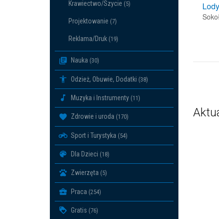
Krawiectwo/Szycie
(5)
Lody
Soko
Projektowanie
(7)
Reklama/Druk
(19)
Nauka
(30)
Odzież, Obuwie, Dodatki
(38)
Muzyka i Instrumenty
(11)
Aktu
Zdrowie i uroda
(170)
Sport i Turystyka
(54)
Dla Dzieci
(18)
Zwierzęta
(5)
Praca
(254)
Gratis
(76)