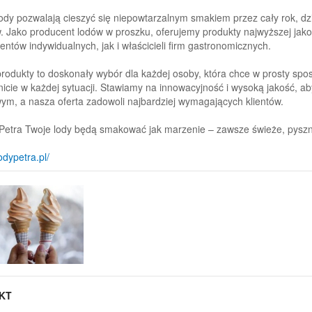
ody pozwalają cieszyć się niepowtarzalnym smakiem przez cały rok, d
 Jako producent lodów w proszku, oferujemy produkty najwyższej jakoś
ntów indywidualnych, jak i właścicieli firm gastronomicznych.
rodukty to doskonały wybór dla każdej osoby, która chce w prosty sp
icie w każdej sytuacji. Stawiamy na innowacyjność i wysoką jakość, a
m, a nasza oferta zadowoli najbardziej wymagających klientów.
Petra Twoje lody będą smakować jak marzenie – zawsze świeże, pyszne
lodypetra.pl/
KT