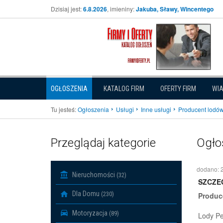
Dzisiaj jest:
6.8.2026
, imieniny:
Jakuba, Sławy, Wincentego
OGŁOSZENIA
KATALOG FIRM
OFERTY FIRM
WI
Tu jesteś:
Ogłoszenia
Usługi
Inne usługi
Producent lodów
Przeglądaj kategorie
Ogło
dodano: 
Nieruchomości
(32)
SZCZE
Dla Domu
(230)
Produce
Motoryzacja
(89)
Lody Pe