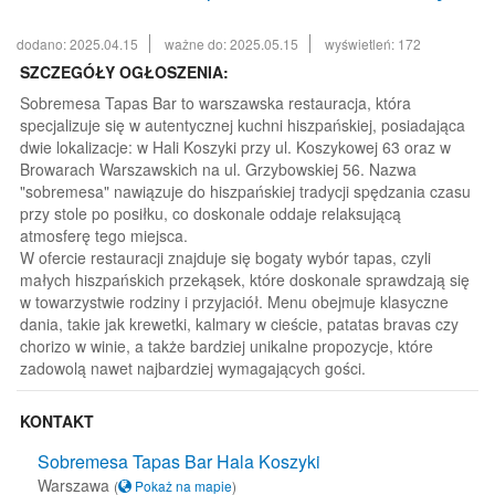
dodano: 2025.04.15
ważne do: 2025.05.15
wyświetleń: 172
SZCZEGÓŁY OGŁOSZENIA:
Sobremesa Tapas Bar to warszawska restauracja, która
specjalizuje się w autentycznej kuchni hiszpańskiej, posiadająca
dwie lokalizacje: w Hali Koszyki przy ul. Koszykowej 63 oraz w
Browarach Warszawskich na ul. Grzybowskiej 56. Nazwa
"sobremesa" nawiązuje do hiszpańskiej tradycji spędzania czasu
przy stole po posiłku, co doskonale oddaje relaksującą
atmosferę tego miejsca.
W ofercie restauracji znajduje się bogaty wybór tapas, czyli
małych hiszpańskich przekąsek, które doskonale sprawdzają się
w towarzystwie rodziny i przyjaciół. Menu obejmuje klasyczne
dania, takie jak krewetki, kalmary w cieście, patatas bravas czy
chorizo w winie, a także bardziej unikalne propozycje, które
zadowolą nawet najbardziej wymagających gości.
KONTAKT
Sobremesa Tapas Bar Hala Koszyki
Warszawa
(
Pokaż na mapie
)