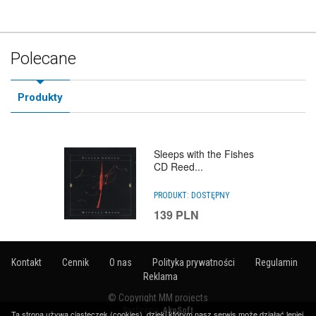
Polecane
Produkty
Sleeps with the Fishes
CD Reed...
PRODUKT:
DOSTĘPNY
139
PLN
Kontakt
Cennik
O nas
Polityka prywatności
Regulamin
Reklama
© Copyright MM projects
Realizacja:
AkoSoft
Ta strona używa ciasteczek (cookies), dzięki którym nasz serwis może działać lepiej.