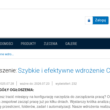
Zaloguj
ADOMOŚCI
PRODUKTY
ZLECENIA
GALERIE
wne wdro...
Szybkie i efektywne wdrożenie C
szenie:
2025.07.28
ważne do: 2026.07.23
wyświetleń: 232
GÓŁY OGŁOSZENIA:
esz tracić miesięcy na konfigurację narzędzia do zarządzania pracą? O
 zespołowi zacząć pracę już po kilku dniach. Wystarczy krótka analiz
ę przestrzeni, folderów, zadań i automatyzacji. Nasze wdrożenia realizu