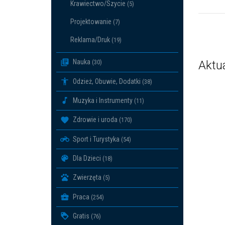
Krawiectwo/Szycie
(5)
Projektowanie
(7)
Reklama/Druk
(19)
Nauka
Aktu
(30)
Odzież, Obuwie, Dodatki
(38)
Muzyka i Instrumenty
(11)
Zdrowie i uroda
(170)
Sport i Turystyka
(54)
Dla Dzieci
(18)
Zwierzęta
(5)
Praca
(254)
Gratis
(76)