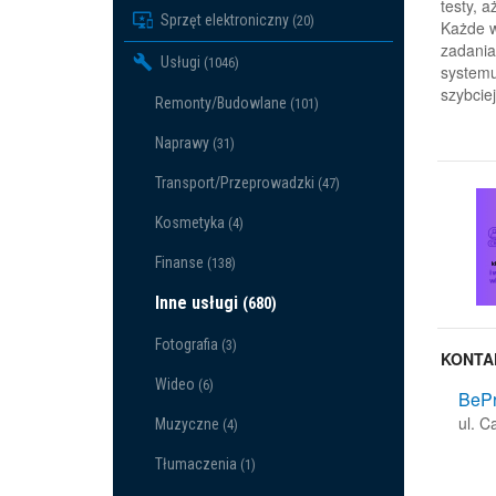
testy, a
Sprzęt elektroniczny
(20)
Każde w
zadania
Usługi
(1046)
systemu
szybcie
Remonty/Budowlane
(101)
Naprawy
(31)
Transport/Przeprowadzki
(47)
Kosmetyka
(4)
Finanse
(138)
Inne usługi
(680)
Fotografia
(3)
KONTA
Wideo
(6)
BePr
ul. C
Muzyczne
(4)
Tłumaczenia
(1)