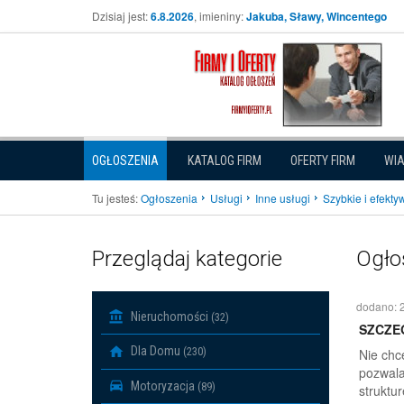
Dzisiaj jest:
6.8.2026
, imieniny:
Jakuba, Sławy, Wincentego
OGŁOSZENIA
KATALOG FIRM
OFERTY FIRM
WI
Tu jesteś:
Ogłoszenia
Usługi
Inne usługi
Szybkie i efekty
Przeglądaj kategorie
Ogło
dodano: 
Nieruchomości
(32)
SZCZE
Dla Domu
(230)
Nie chc
pozwala
Motoryzacja
(89)
struktur