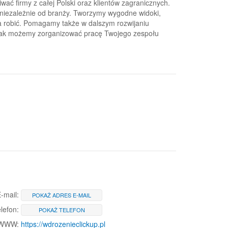
wać firmy z całej Polski oraz klientów zagranicznych.
niezależnie od branży. Tworzymy wygodne widoki,
ma robić. Pomagamy także w dalszym rozwijaniu
, jak możemy zorganizować pracę Twojego zespołu
-mail:
POKAŻ ADRES E-MAIL
lefon:
POKAŻ TELEFON
 WWW:
https://wdrozenieclickup.pl