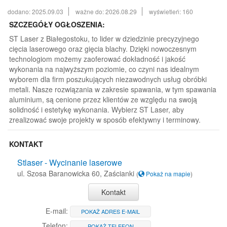
dodano: 2025.09.03
ważne do: 2026.08.29
wyświetleń: 160
SZCZEGÓŁY OGŁOSZENIA:
ST Laser z Białegostoku, to lider w dziedzinie precyzyjnego
cięcia laserowego oraz gięcia blachy. Dzięki nowoczesnym
technologiom możemy zaoferować dokładność i jakość
wykonania na najwyższym poziomie, co czyni nas idealnym
wyborem dla firm poszukujących niezawodnych usług obróbki
metali. Nasze rozwiązania w zakresie spawania, w tym spawania
aluminium, są cenione przez klientów ze względu na swoją
solidność i estetykę wykonania. Wybierz ST Laser, aby
zrealizować swoje projekty w sposób efektywny i terminowy.
KONTAKT
Stlaser - Wycinanie laserowe
ul. Szosa Baranowicka 60, Zaścianki
(
Pokaż na mapie
)
Kontakt
E-mail:
POKAŻ ADRES E-MAIL
Telefon:
POKAŻ TELEFON