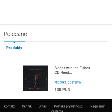
Polecane
Produkty
Sleeps with the Fishes
CD Reed...
PRODUKT:
DOSTĘPNY
139
PLN
Kontakt
Cennik
O nas
Polityka prywatności
Regulamin
Reklama