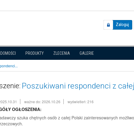
Zaloguj
ADOMOŚCI
PRODUKTY
ZLECENIA
GALERIE
pondenci...
Poszukiwani respondenci z całej
szenie:
2025.10.31
ważne do: 2026.10.26
wyświetleń: 216
GÓŁY OGŁOSZENIA:
adawczy szuka chętnych osób z całej Polski zainteresowanych możliwo
rzeczowych.