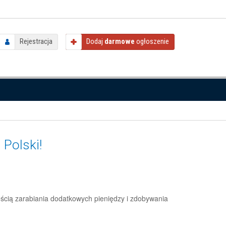
Rejestracja
Dodaj
darmowe
ogłoszenie
 Polski!
ścią zarabiania dodatkowych pieniędzy i zdobywania