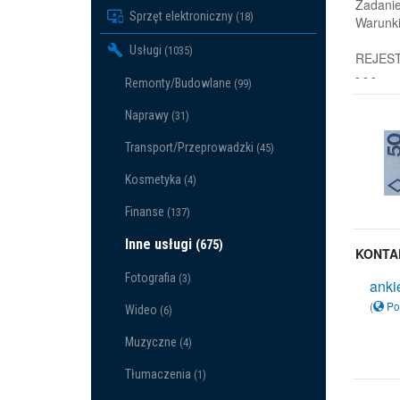
Zadanie
Sprzęt elektroniczny
(18)
Warunki
Usługi
(1035)
REJESTR
- - -
Remonty/Budowlane
(99)
Naprawy
(31)
Transport/Przeprowadzki
(45)
Kosmetyka
(4)
Finanse
(137)
Inne usługi
(675)
KONTA
Fotografia
(3)
anki
(
Po
Wideo
(6)
Muzyczne
(4)
Tłumaczenia
(1)