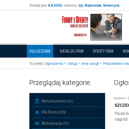
Dzisiaj jest:
8.8.2026
, imieniny:
Izy, Rajmunda, Seweryna
OGŁOSZENIA
KATALOG FIRM
OFERTY FIRM
WI
Tu jesteś:
Ogłoszenia
Usługi
Inne usługi
Poszukiwani res
Przeglądaj kategorie
Ogło
dodano: 
Nieruchomości
(31)
SZCZE
Dla Domu
(228)
Panel b
nagród 
Motoryzacja
(91)