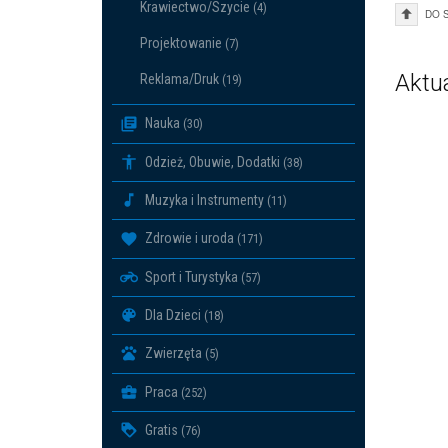
Krawiectwo/Szycie
(4)
DO 
Projektowanie
(7)
Aktu
Reklama/Druk
(19)
Nauka
(30)
Odzież, Obuwie, Dodatki
(38)
Muzyka i Instrumenty
(11)
Zdrowie i uroda
(171)
Sport i Turystyka
(57)
Dla Dzieci
(18)
Zwierzęta
(5)
Praca
(252)
Gratis
(76)