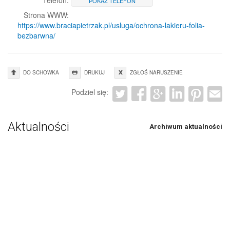
Telefon:
POKAŻ TELEFON
Strona WWW:
https://www.braciapietrzak.pl/usluga/ochrona-lakieru-folia-
bezbarwna/
DO SCHOWKA
DRUKUJ
ZGŁOŚ NARUSZENIE
Podziel się:
Aktualności
Archiwum aktualności