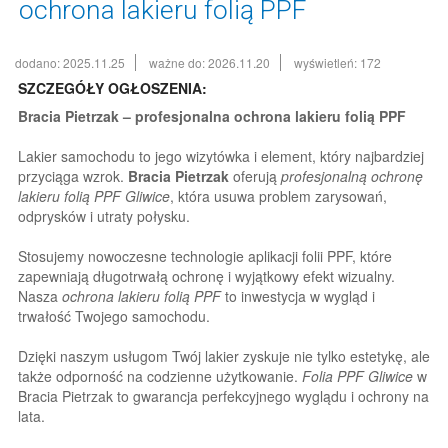
ochrona lakieru folią PPF
dodano: 2025.11.25
ważne do: 2026.11.20
wyświetleń: 172
SZCZEGÓŁY OGŁOSZENIA:
Bracia Pietrzak – profesjonalna ochrona lakieru folią PPF
Lakier samochodu to jego wizytówka i element, który najbardziej
przyciąga wzrok.
Bracia Pietrzak
oferują
profesjonalną ochronę
lakieru folią PPF Gliwice
, która usuwa problem zarysowań,
odprysków i utraty połysku.
Stosujemy nowoczesne technologie aplikacji folii PPF, które
zapewniają długotrwałą ochronę i wyjątkowy efekt wizualny.
Nasza
ochrona lakieru folią PPF
to inwestycja w wygląd i
trwałość Twojego samochodu.
Dzięki naszym usługom Twój lakier zyskuje nie tylko estetykę, ale
także odporność na codzienne użytkowanie.
Folia PPF Gliwice
w
Bracia Pietrzak to gwarancja perfekcyjnego wyglądu i ochrony na
lata.