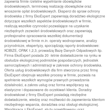
zapewnia firmie rzetelne wypełnianie obowiązków
środowiskowych, terminową realizację obowiązków oraz
wnoszenie opłat środowiskowych. Eksperci do spraw ochrony
środowiska z firmy EkoExpert zapewniają doradztwo ekologiczne
dotyczące wszelkich aspektów środowiskowych w firmie,
realizują wszelkie czynności pozwalające na uzyskanie
niezbędnych zezwoleń środowiskowych oraz zapewniają
profesjonalne opracowania wszelkiej dokumentacji
środowiskowej w firmie m.in. operaty wodnoprawne, analizy
przyrodnicze, ekspertyzy, sporządzają raporty środowiskowe:
KOBIZE, OPAK 1,2,3, prowadzą Bazę Danych Odpadowych itp.
Firma EkoExpert posiada 20 -letnie doświadczenie na rynku w
obsłudze ekologicznej podmiotów gospodarczych, jednostek
samorządowych i administracji w zakresie ochrony środowiska.
Oferta usług środowiskowych dla firm stworzona przez firmę
EkoExpert obejmuje wszelkie procesy w firmie, pozwala na
spełnienie wszelkich wymogów prawnych prowadzenia
działalności, a zakres usług oraz forma współpracy są
elastyczne i dopasowane do oczekiwań klienta. Doradcy
środowiskowi z firmy EkoExpert posiadają niezbędne
doświadczenie, wiedzę oraz możliwości do zapewnienia klientom
niezbędnego wsparcia, doradztwa oraz obsługi ekologicznej.
Współpraca z EkoExpert służy prawidłowemu oraz