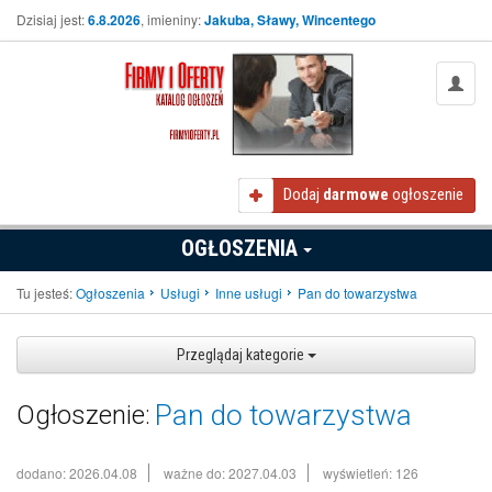
Dzisiaj jest:
6.8.2026
, imieniny:
Jakuba, Sławy, Wincentego
Dodaj
darmowe
ogłoszenie
OGŁOSZENIA
Tu jesteś:
Ogłoszenia
Usługi
Inne usługi
Pan do towarzystwa
Przeglądaj kategorie
Pan do towarzystwa
Ogłoszenie:
dodano: 2026.04.08
ważne do: 2027.04.03
wyświetleń: 126