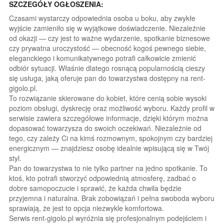
SZCZEGÓŁY OGŁOSZENIA:
Czasami wystarczy odpowiednia osoba u boku, aby zwykłe
wyjście zamieniło się w wyjątkowe doświadczenie. Niezależnie
od okazji — czy jest to ważne wydarzenie, spotkanie biznesowe
czy prywatna uroczystość — obecność kogoś pewnego siebie,
eleganckiego i komunikatywnego potrafi całkowicie zmienić
odbiór sytuacji. Właśnie dlatego rosnącą popularnością cieszy
się usługa, jaką oferuje pan do towarzystwa dostępny na rent-
gigolo.pl.
To rozwiązanie skierowane do kobiet, które cenią sobie wysoki
poziom obsługi, dyskrecję oraz możliwość wyboru. Każdy profil w
serwisie zawiera szczegółowe informacje, dzięki którym można
dopasować towarzysza do swoich oczekiwań. Niezależnie od
tego, czy zależy Ci na kimś rozmownym, spokojnym czy bardziej
energicznym — znajdziesz osobę idealnie wpisującą się w Twój
styl.
Pan do towarzystwa to nie tylko partner na jedno spotkanie. To
ktoś, kto potrafi stworzyć odpowiednią atmosferę, zadbać o
dobre samopoczucie i sprawić, że każda chwila będzie
przyjemna i naturalna. Brak zobowiązań i pełna swoboda wyboru
sprawiają, że jest to opcja niezwykle komfortowa.
Serwis rent-gigolo.pl wyróżnia się profesjonalnym podejściem i