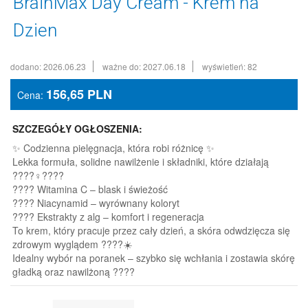
BrainMax Day Cream - Krem na
Dzien
dodano: 2026.06.23
ważne do: 2027.06.18
wyświetleń: 82
156,65
PLN
Cena:
SZCZEGÓŁY OGŁOSZENIA:
✨ Codzienna pielęgnacja, która robi różnicę ✨
Lekka formuła, solidne nawilżenie i składniki, które działają
????‍♀️????
???? Witamina C – blask i świeżość
???? Niacynamid – wyrównany koloryt
???? Ekstrakty z alg – komfort i regeneracja
To krem, który pracuje przez cały dzień, a skóra odwdzięcza się
zdrowym wyglądem ????☀️
Idealny wybór na poranek – szybko się wchłania i zostawia skórę
gładką oraz nawilżoną ????