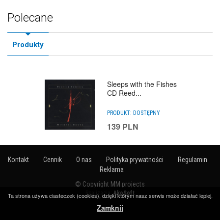
Polecane
Produkty
Sleeps with the Fishes
CD Reed...
PRODUKT:
DOSTĘPNY
139
PLN
Kontakt
Cennik
O nas
Polityka prywatności
Regulamin
Reklama
© Copyright MM projects
Realizacja:
AkoSoft
Ta strona używa ciasteczek (cookies), dzięki którym nasz serwis może działać lepiej.
Zamknij