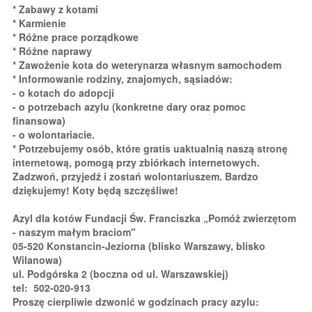
* Zabawy z kotami
* Karmienie
* Różne prace porządkowe
* Różne naprawy
* Zawożenie kota do weterynarza własnym samochodem
* Informowanie rodziny, znajomych, sąsiadów:
- o kotach do adopcji
- o potrzebach azylu (konkretne dary oraz pomoc
finansowa)
- o wolontariacie.
* Potrzebujemy osób, które gratis uaktualnią naszą stronę
internetową, pomogą przy zbiórkach internetowych.
Zadzwoń, przyjedź i zostań wolontariuszem. Bardzo
dziękujemy! Koty będą szczęśliwe!
Azyl dla kotów Fundacji Św. Franciszka „Pomóż zwierzętom
- naszym małym braciom"
05-520 Konstancin-Jeziorna (blisko Warszawy, blisko
Wilanowa)
ul. Podgórska 2 (boczna od ul. Warszawskiej)
tel: 502-020-913
Proszę cierpliwie dzwonić w godzinach pracy azylu: