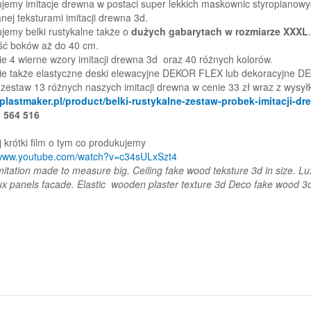
jemy imitacje drewna w postaci super lekkich maskownic styropianow
nej teksturami imitacji drewna 3d.
jemy belki rustykalne także o
dużych gabarytach w rozmiarze XXXL
ć boków aż do 40 cm.
ie 4 wierne wzory imitacji drewna 3d oraz 40 różnych kolorów.
ie także elastyczne deski elewacyjne DEKOR FLEX lub dekoracyjne
estaw 13 różnych naszych imitacji drewna w cenie 33 zł wraz z wysyłką
/plastmaker.pl/product/belki-rustykalne-zestaw-probek-imitacji-dr
 564 516
j krótki film o tym co produkujemy
/www.youtube.com/watch?v=c34sULxSzt4
itation made to measure big. Ceiling fake wood teksture 3d in size. 
ux panels facade. Elastic wooden plaster texture 3d Deco fake wood 