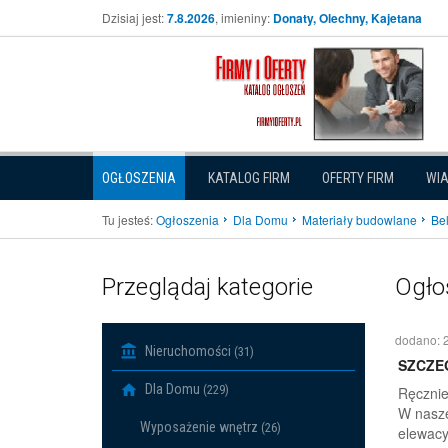
Dzisiaj jest:
7.8.2026
, imieniny:
Donaty, Olechny, Kajetana
OGŁOSZENIA
KATALOG FIRM
OFERTY FIRM
WI
Tu jesteś:
Ogłoszenia
Dla Domu
Materiały budowlane
Bel
Przeglądaj kategorie
Ogło
dodano: 
Nieruchomości
(31)
SZCZE
Dla Domu
(229)
Ręcznie
W nasze
Wyposażenie wnętrz
(26)
elewacy