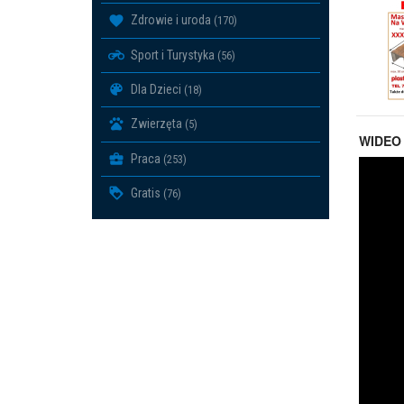
Zdrowie i uroda
(170)
Sport i Turystyka
(56)
Dla Dzieci
(18)
Zwierzęta
(5)
WIDEO
Praca
(253)
Gratis
(76)