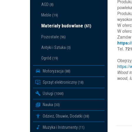
Produku
AGD
(8)
powleka
Produku
Meble
(19)
wysokoś
W oferc
Materiały budowlane
(61)
W oferc
Zamów z
Pozostałe
(96)
https:/
Antyki i Sztuka
(0)
Tel.
721
Ogród
(19)
Obejrzy
https:/
Motoryzacja
(88)
Wood im
wood, l
Sprzęt elektroniczny
(18)
Usługi
(1044)
Nauka
(30)
Odzież, Obuwie, Dodatki
(38)
Muzyka i Instrumenty
(11)