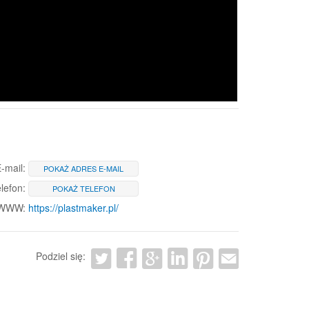
-mail:
POKAŻ ADRES E-MAIL
lefon:
POKAŻ TELEFON
 WWW:
https://plastmaker.pl/
Podziel się: