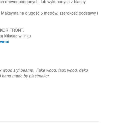
ych drewnopodobnych. lub wykonanych z blachy
. Maksymalna długość 5 metrów, szerokość podstawy i
 DEKOR FRONT.
 klikając w linku
ewna/
Lux wood styl beams. Fake wood, faux wood, deko
3d hand made by plastmaker