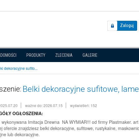
Zaloguj
ADOMOŚCI
PRODUKTY
ZLECENIA
GALERIE
ki dekoracyjne sufito...
Belki dekoracyjne sufitowe, l
szenie:
2025.07.20
ważne do: 2026.07.15
wyświetleń: 152
GÓŁY OGŁOSZENIA:
 wykonywana Imitacja Drewna NA WYMIAR!!! od firmy Plastmaker. art
j ofercie znajdziesz belki dekoracyjne, sufitowe, rustykalne, maskow
jne lub dekoracyjne.