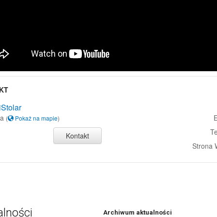
KT
iStolar
ka
E
(
Pokaż na mapie
)
Te
Kontakt
Strona
alności
Archiwum aktualności