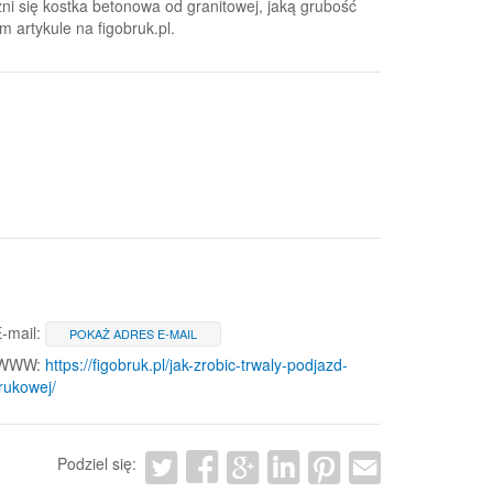
ni się kostka betonowa od granitowej, jaką grubość
 artykule na figobruk.pl.
-mail:
POKAŻ ADRES E-MAIL
 WWW:
https://figobruk.pl/jak-zrobic-trwaly-podjazd-
brukowej/
Podziel się: