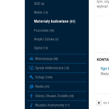
tym, cz
AGD
(8)
wybrać 
Meble
(19)
Materiały budowlane
(61)
Pozostałe
(96)
Antyki i Sztuka
(0)
Ogród
(19)
Motoryzacja
(88)
KONTA
figo 
Sprzęt elektroniczny
(18)
Biały
Usługi
(1044)
Nauka
(30)
Odzież, Obuwie, Dodatki
(38)
DO 
Muzyka i Instrumenty
(11)