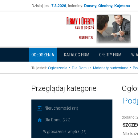
Dzisiaj jest:
7.8.2026
, imieniny:
Donaty, Olechny, Kajetana
OGŁOSZENIA
KATALOG FIRM
OFERTY FIRM
WI
Tu jesteś:
Ogłoszenia
Dla Domu
Materiały budowlane
Pod
Przeglądaj kategorie
Ogło
Podj
Nieruchomości
(31)
dodano: 
Dla Domu
(229)
SZCZE
Wyposażenie wnętrz
(26)
Nie każ