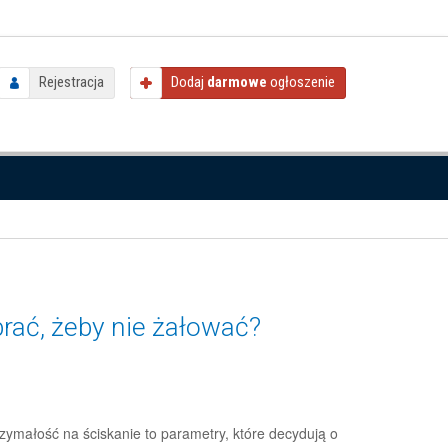
Rejestracja
Dodaj
darmowe
ogłoszenie
brać, żeby nie żałować?
rzymałość na ściskanie to parametry, które decydują o