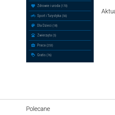
Zdrowie i uroda
(170)
Aktu
Sport i Turystyka
(56)
Dla Dzieci
(18)
Zwierzęta
(5)
Praca
(253)
Gratis
(76)
Polecane