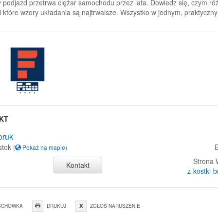
y podjazd przetrwa ciężar samochodu przez lata. Dowiedz się, czym róż
i które wzory układania są najtrwalsze. Wszystko w jednym, praktycznym
KT
bruk
stok
E
(
Pokaż na mapie
)
Strona
Kontakt
z-kostki-
SCHOWKA
DRUKUJ
ZGŁOŚ NARUSZENIE