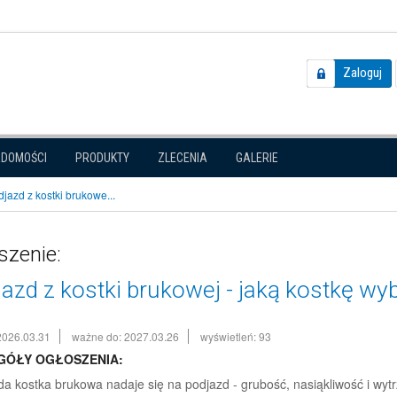
Zaloguj
ADOMOŚCI
PRODUKTY
ZLECENIA
GALERIE
jazd z kostki brukowe...
szenie:
azd z kostki brukowej - jaką kostkę wy
2026.03.31
ważne do: 2027.03.26
wyświetleń: 93
GÓŁY OGŁOSZENIA:
da kostka brukowa nadaje się na podjazd - grubość, nasiąkliwość i wyt