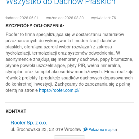
Wszystko do Dachów Płaskich
dodano: 2026.06.01
ważne do: 2026.08.30
wyświetleń: 76
SZCZEGÓŁY OGŁOSZENIA:
Roofer to firma specjalizująca się w dostarczaniu materiałów
przeznaczonych do wykonywania i modernizacji dachów
płaskich, oferująca szeroki wybór rozwiązań z zakresu
hydroizolacji, termoizolacji oraz systemów odwodnienia. W
asortymencie znajdują się membrany dachowe, papy bitumiczne,
płynne powłoki uszczelniające, płyty PIR, wełna mineralna,
styropian oraz komplet akcesoriów montażowych. Firma realizuje
również projekty i produkcję spadków dachowych dopasowanych
do konkretnej inwestycji. Zachęcamy do zapoznania się z pełną
ofertą na stronie
https://roofer.com.pl/
KONTAKT
Roofer Sp. z o.o.
ul. Brochowska 23, 52-019 Wrocław
(
Pokaż na mapie
)