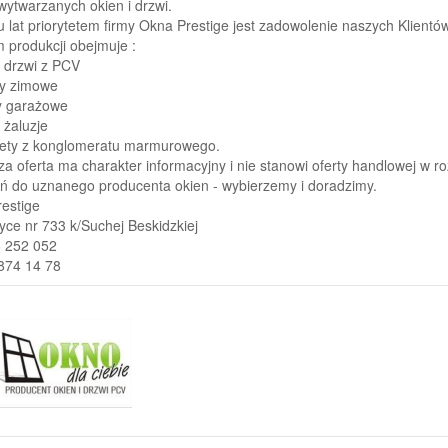
 wytwarzanych okien i drzwi.
u lat priorytetem firmy Okna Prestige jest zadowolenie naszych Klientów
 produkcji obejmuje :
i drzwi z PCV
y zimowe
y garażowe
, żaluzje
ety z konglomeratu marmurowego.
a oferta ma charakter informacyjny i nie stanowi oferty handlowej w ro
 do uznanego producenta okien - wybierzemy i doradzimy.
estige
ce nr 733 k/Suchej Beskidzkiej
6 252 052
/874 14 78