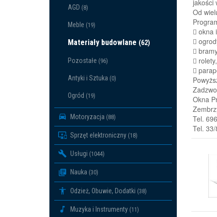
jakości
AGD
(8)
Od wiel
Program
Meble
(19)
 okna 
 ogrod
Materiały budowlane
(62)
 bram
 rolety
Pozostałe
(96)
 parap
Antyki i Sztuka
(0)
Powyższ
Zadzwoń
Ogród
(19)
Okna Pr
Zembrzy
Motoryzacja
(88)
Tel. 69
Tel. 33
Sprzęt elektroniczny
(18)
Usługi
(1044)
Nauka
(30)
Odzież, Obuwie, Dodatki
(38)
Muzyka i Instrumenty
(11)