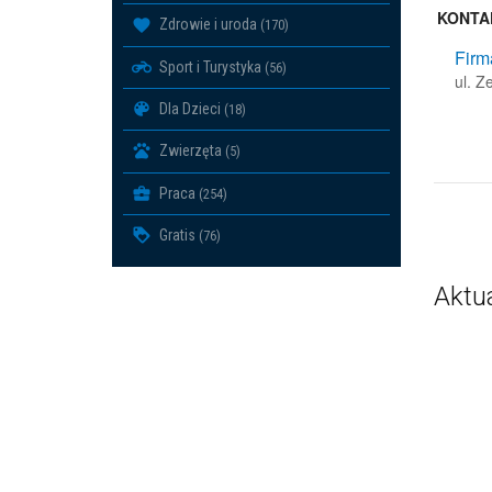
KONTA
Zdrowie i uroda
(170)
Firm
Sport i Turystyka
(56)
ul. 
Dla Dzieci
(18)
Zwierzęta
(5)
Praca
(254)
Gratis
(76)
Aktu