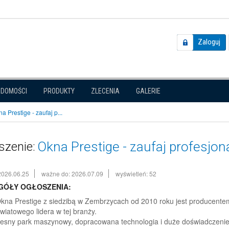
Zaloguj
ADOMOŚCI
PRODUKTY
ZLECENIA
GALERIE
a Prestige - zaufaj p...
Okna Prestige - zaufaj profesjon
szenie:
2026.06.25
ważne do: 2026.07.09
wyświetleń: 52
GÓŁY OGŁOSZENIA:
kna Prestige z siedzibą w Zembrzycach od 2010 roku jest producentem 
światowego lidera w tej branży.
sny park maszynowy, dopracowana technologia i duże doświadczeni