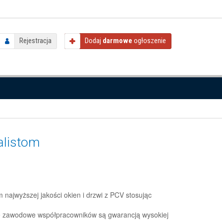
Rejestracja
Dodaj
darmowe
ogłoszenie
alistom
najwyższej jakości okien i drzwi z PCV stosując
e zawodowe współpracowników są gwarancją wysokiej