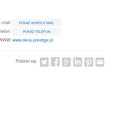
-mail:
POKAŻ ADRES E-MAIL
lefon:
POKAŻ TELEFON
 WWW:
www.okna-prestige.pl
Podziel się: