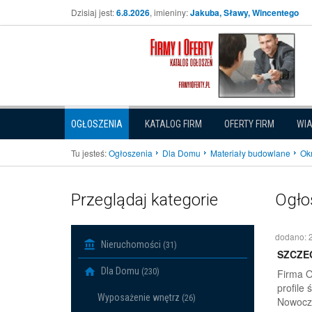
Dzisiaj jest:
6.8.2026
, imieniny:
Jakuba, Sławy, Wincentego
OGŁOSZENIA
KATALOG FIRM
OFERTY FIRM
WI
Tu jesteś:
Ogłoszenia
Dla Domu
Materiały budowlane
Okn
Przeglądaj kategorie
Ogło
dodano: 
Nieruchomości
(31)
SZCZE
Dla Domu
(230)
Firma O
profile 
Wyposażenie wnętrz
(26)
Nowocze