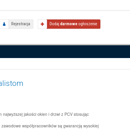
Rejestracja
Dodaj
darmowe
ogłoszenie
alistom
najwyższej jakości okien i drzwi z PCV stosując
e zawodowe współpracowników są gwarancją wysokiej