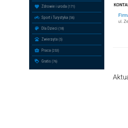
KONTA
Zdrowie i uroda
(171)
Firm
Sport i Turystyka
(56)
ul. 
Dla Dzieci
(18)
Zwierzęta
(5)
Praca
(253)
Gratis
(76)
Aktu