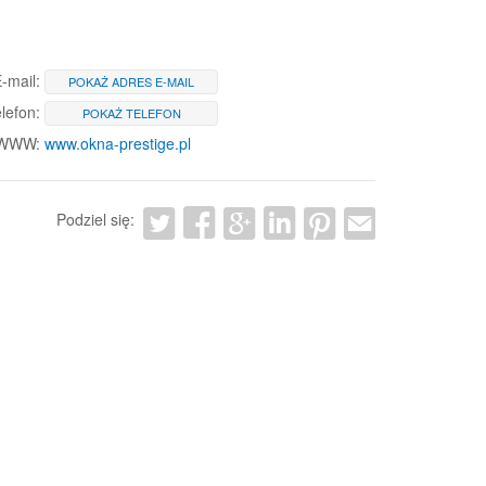
-mail:
POKAŻ ADRES E-MAIL
lefon:
POKAŻ TELEFON
 WWW:
www.okna-prestige.pl
Podziel się: