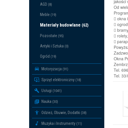
jakości
AGD
(8)
Od wiel
Program
Meble
(19)
 okna 
 ogrod
Materiały budowlane
(62)
 bram
 rolety
Pozostałe
(95)
 parap
Antyki i Sztuka
(0)
Powyższ
Zadzwoń
Ogród
(19)
Okna Pr
Zembrzy
Motoryzacja
(91)
Tel. 69
Tel. 33
Sprzęt elektroniczny
(18)
Usługi
(1041)
Nauka
(30)
Odzież, Obuwie, Dodatki
(38)
Muzyka i Instrumenty
(11)