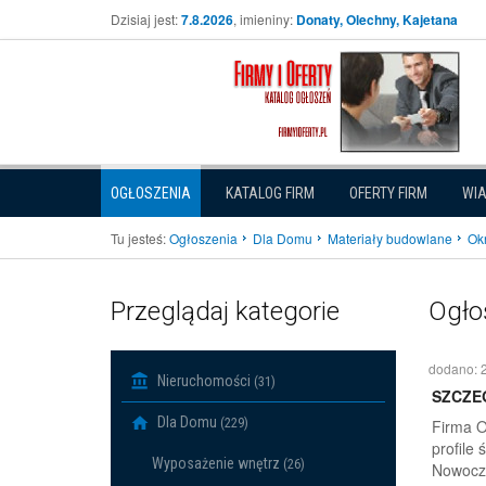
Dzisiaj jest:
7.8.2026
, imieniny:
Donaty, Olechny, Kajetana
OGŁOSZENIA
KATALOG FIRM
OFERTY FIRM
WI
Tu jesteś:
Ogłoszenia
Dla Domu
Materiały budowlane
Okn
Przeglądaj kategorie
Ogło
dodano: 
Nieruchomości
(31)
SZCZE
Dla Domu
(229)
Firma O
profile 
Wyposażenie wnętrz
(26)
Nowocze