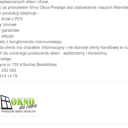
 wytwarzanych okien i drzwi.
u lat priorytetem firmy Okna Prestige jest zadowolenie naszych Klientów
 produkcji obejmuje :
i drzwi z PCV
y zimowe
y garażowe
, żaluzje
ety z konglomeratu marmurowego.
a oferta ma charakter informacyjny i nie stanowi oferty handlowej w ro
 do uznanego producenta okien - wybierzemy i doradzimy.
estige
ce nr 733 k/Suchej Beskidzkiej
6 252 052
/874 14 78