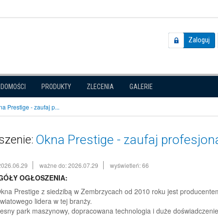
Zaloguj
ADOMOŚCI
PRODUKTY
ZLECENIA
GALERIE
a Prestige - zaufaj p...
Okna Prestige - zaufaj profesjon
szenie:
2026.06.29
ważne do: 2026.07.29
wyświetleń: 66
GÓŁY OGŁOSZENIA:
kna Prestige z siedzibą w Zembrzycach od 2010 roku jest producentem 
światowego lidera w tej branży.
sny park maszynowy, dopracowana technologia i duże doświadczeni