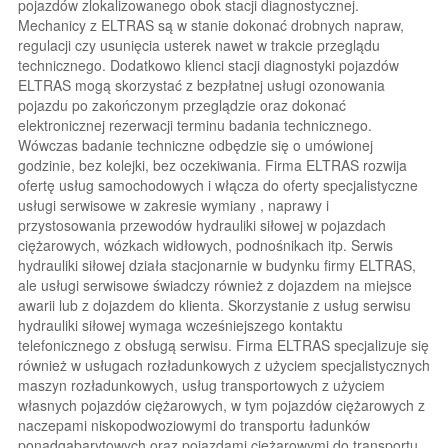
pojazdów zlokalizowanego obok stacji diagnostycznej.
Mechanicy z ELTRAS są w stanie dokonać drobnych napraw,
regulacji czy usunięcia usterek nawet w trakcie przeglądu
technicznego. Dodatkowo klienci stacji diagnostyki pojazdów
ELTRAS mogą skorzystać z bezpłatnej usługi ozonowania
pojazdu po zakończonym przeglądzie oraz dokonać
elektronicznej rezerwacji terminu badania technicznego.
Wówczas badanie techniczne odbędzie się o umówionej
godzinie, bez kolejki, bez oczekiwania. Firma ELTRAS rozwija
ofertę usług samochodowych i włącza do oferty specjalistyczne
usługi serwisowe w zakresie wymiany , naprawy i
przystosowania przewodów hydrauliki siłowej w pojazdach
ciężarowych, wózkach widłowych, podnośnikach itp. Serwis
hydrauliki siłowej działa stacjonarnie w budynku firmy ELTRAS,
ale usługi serwisowe świadczy również z dojazdem na miejsce
awarii lub z dojazdem do klienta. Skorzystanie z usług serwisu
hydrauliki siłowej wymaga wcześniejszego kontaktu
telefonicznego z obsługą serwisu. Firma ELTRAS specjalizuje się
również w usługach rozładunkowych z użyciem specjalistycznych
maszyn rozładunkowych, usług transportowych z użyciem
własnych pojazdów ciężarowych, w tym pojazdów ciężarowych z
naczepami niskopodwoziowymi do transportu ładunków
ponadgabarytowych oraz pojazdami ciężarowymi do transportu