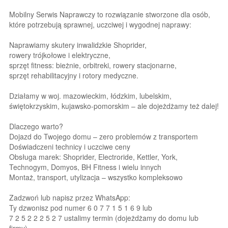
Mobilny Serwis Naprawczy to rozwiązanie stworzone dla osób,
które potrzebują sprawnej, uczciwej i wygodnej naprawy:
Naprawiamy skutery inwalidzkie Shoprider,
rowery trójkołowe i elektryczne,
sprzęt fitness: bieżnie, orbitreki, rowery stacjonarne,
sprzęt rehabilitacyjny i rotory medyczne.
Działamy w woj. mazowieckim, łódzkim, lubelskim,
świętokrzyskim, kujawsko-pomorskim – ale dojeżdżamy też dalej!
Dlaczego warto?
Dojazd do Twojego domu – zero problemów z transportem
Doświadczeni technicy i uczciwe ceny
Obsługa marek: Shoprider, Electroride, Kettler, York,
Technogym, Domyos, BH Fitness i wielu innych
Montaż, transport, utylizacja – wszystko kompleksowo
Zadzwoń lub napisz przez WhatsApp:
Ty dzwonisz pod numer 6 0 7 7 1 5 1 6 9 lub
7 2 5 2 2 2 5 2 7 ustalimy termin (dojeżdżamy do domu lub