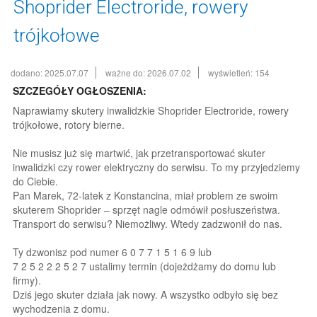
Shoprider Electroride, rowery
trójkołowe
dodano: 2025.07.07
ważne do: 2026.07.02
wyświetleń: 154
SZCZEGÓŁY OGŁOSZENIA:
Naprawiamy skutery inwalidzkie Shoprider Electroride, rowery
trójkołowe, rotory bierne.
Nie musisz już się martwić, jak przetransportować skuter
inwalidzki czy rower elektryczny do serwisu. To my przyjedziemy
do Ciebie.
Pan Marek, 72-latek z Konstancina, miał problem ze swoim
skuterem Shoprider – sprzęt nagle odmówił posłuszeństwa.
Transport do serwisu? Niemożliwy. Wtedy zadzwonił do nas.
Ty dzwonisz pod numer 6 0 7 7 1 5 1 6 9 lub
7 2 5 2 2 2 5 2 7 ustalimy termin (dojeżdżamy do domu lub
firmy).
Dziś jego skuter działa jak nowy. A wszystko odbyło się bez
wychodzenia z domu.