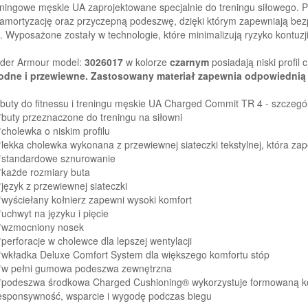
eningowe męskie UA zaprojektowane specjalnie do treningu siłowego. 
 amortyzację oraz przyczepną podeszwę, dzięki którym zapewniają be
. Wyposażone zostały w technologie, które minimalizują ryzyko kontuzji 
der Armour model:
3026017
w kolorze
czarnym
posiadają niski profil 
dne i przewiewne. Zastosowany materiał zapewnia odpowiednią e
buty do fitnessu i treningu męskie UA Charged Commit TR 4 - szczegó
buty przeznaczone do treningu na siłowni
cholewka o niskim profilu
lekka cholewka wykonana z przewiewnej siateczki tekstylnej, która z
standardowe sznurowanie
każde rozmiary buta
język z przewiewnej siateczki
wyściełany kołnierz zapewni wysoki komfort
uchwyt na języku i pięcie
wzmocniony nosek
perforacje w cholewce dla lepszej wentylacji
wkładka Deluxe Comfort System dla większego komfortu stóp
w pełni gumowa podeszwa zewnętrzna
podeszwa środkowa Charged Cushioning® wykorzystuje formowaną kom
esponsywność, wsparcie i wygodę podczas biegu