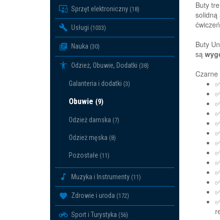
Buty tr
Sprzęt elektroniczny
(18)
solidną
ćwiczeń
Usługi
(1033)
Buty Un
Nauka
(30)
są
wygo
Odzież, Obuwie, Dodatki
(38)
Czarne 
✅
Galanteria i dodatki
(3)
✅
Obuwie
(9)
✅
✅
Odzież damska
(7)
✅
✅
Odzież męska
(8)
✅
✅
Pozostałe
(11)
✅
✅
Muzyka i Instrumenty
(11)
✅
✅
Zdrowie i uroda
(172)
✅
r
Sport i Turystyka
(56)