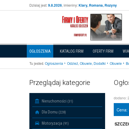
Dzisiaj jest:
9.8.2026
, imieniny:
Klary, Romana, Rozyny
OGŁOSZENIA
KATALOG FIRM
OFERTY FIRM
WI
Tu jesteś:
Ogłoszenia
Odzież, Obuwie, Dodatki
Obuwie
B
Przeglądaj kategorie
Ogło
dodano: 
Nieruchomości
(31)
Cena:
Dla Domu
(228)
Motoryzacja
SZCZE
(91)