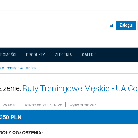
Zaloguj
ADOMOŚCI
PRODUKTY
ZLECENIA
GALERIE
uty Treningowe Męskie -...
Buty Treningowe Męskie - UA C
szenie:
2025.08.02
ważne do: 2026.07.28
wyświetleń: 207
350
PLN
GÓŁY OGŁOSZENIA: