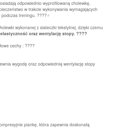
Posiadają odpowiednio wyprofilowaną cholewkę,
zpieczeństwo w trakcie wykonywania wymagających
podczas treningu. ????️‍♂️
cholewki wykonanej z siateczki tekstylnej, dzięki czemu
lastyczność oraz wentylację stopy. ????
łowe cechy : ????
apewnia wygodę oraz odpowiednią wentylację stopy
presyjnie piankę, która zapewnia doskonałą