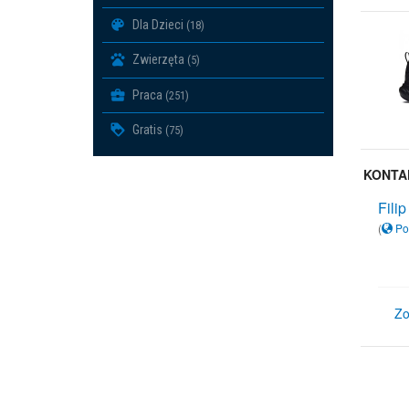
Dla Dzieci
(18)
Zwierzęta
(5)
Praca
(251)
Gratis
(75)
KONTA
Filip
(
Po
Zo