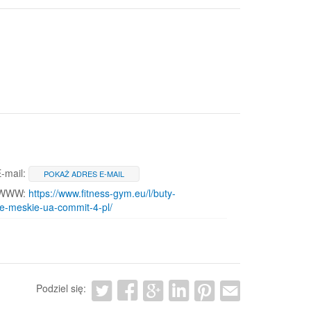
-mail:
POKAŻ ADRES E-MAIL
 WWW:
https://www.fitness-gym.eu/l/buty-
e-meskie-ua-commit-4-pl/
Podziel się: