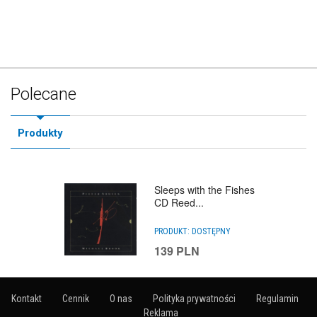
Polecane
Produkty
Sleeps with the Fishes
CD Reed...
PRODUKT:
DOSTĘPNY
139
PLN
Kontakt
Cennik
O nas
Polityka prywatności
Regulamin
Reklama