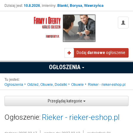
Dzisiaj jest:
10.8.2026
, imieniny:
Bianki, Borysa, Wawrzyńca
Dodaj
darmowe
ogłoszenie
OGŁOSZENIA
Tu jesteś:
Ogłoszenia
Odzież, Obuwie, Dodatki
Obuwie
Rieker - rieker-eshop.pl
Przeglądaj kategorie
Rieker - rieker-eshop.pl
Ogłoszenie:
dodano: 2026.02.17
ważne do: 2027.02.12
wyświetleń: 91