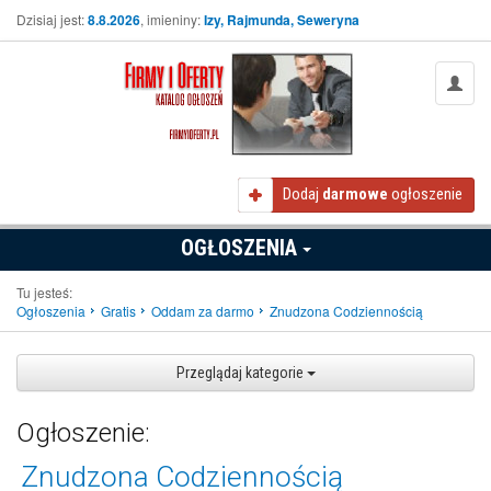
Dzisiaj jest:
8.8.2026
, imieniny:
Izy, Rajmunda, Seweryna
Dodaj
darmowe
ogłoszenie
OGŁOSZENIA
Tu jesteś:
Ogłoszenia
Gratis
Oddam za darmo
Znudzona Codziennością
Przeglądaj kategorie
Ogłoszenie:
Znudzona Codziennością