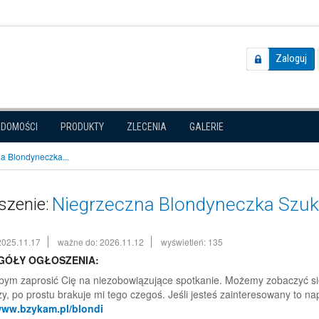
Zaloguj
ADOMOŚCI
PRODUKTY
ZLECENIA
GALERIE
a Blondyneczka...
Niegrzeczna Blondyneczka Szuk
szenie:
2025.11.17
ważne do: 2026.11.12
wyświetleń: 135
GÓŁY OGŁOSZENIA:
bym zaprosić Cię na niezobowiązujące spotkanie. Możemy zobaczyć się 
y, po prostu brakuje mi tego czegoś. Jeśli jesteś zainteresowany to nap
/www.bzykam.pl/blondi