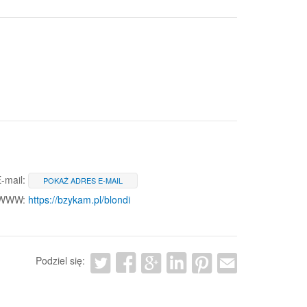
-mail:
POKAŻ ADRES E-MAIL
 WWW:
https://bzykam.pl/blondi
Podziel się: