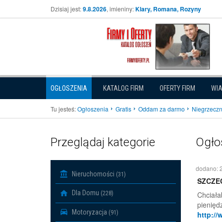
Dzisiaj jest:
9.8.2026
, imieniny:
Klary, Romana, Rozyny
OGŁOSZENIA
KATALOG FIRM
OFERTY FIRM
WI
Tu jesteś:
Ogłoszenia
Gratis
Oddam za darmo
Niegrzeczn
Przeglądaj kategorie
Ogło
dodano: 
Nieruchomości
(31)
SZCZE
Dla Domu
(228)
Chciała
pieniędz
Motoryzacja
(91)
http:/