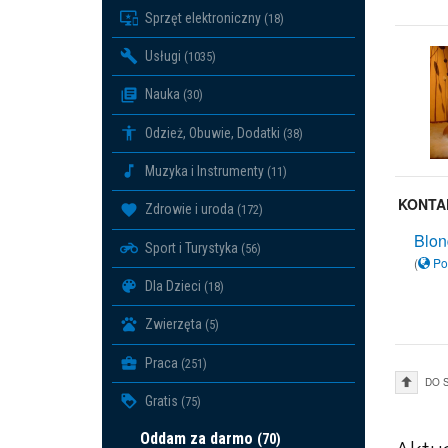
Sprzęt elektroniczny
(18)
Usługi
(1035)
Nauka
(30)
Odzież, Obuwie, Dodatki
(38)
Muzyka i Instrumenty
(11)
KONTA
Zdrowie i uroda
(172)
Blon
Sport i Turystyka
(56)
(
Po
Dla Dzieci
(18)
Zwierzęta
(5)
Praca
(251)
DO 
Gratis
(75)
Oddam za darmo
(70)