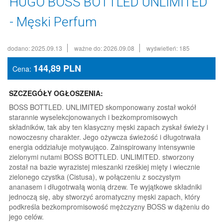
HUGO BOSS BOTTLED UNLIMITED
- Męski Perfum
dodano: 2025.09.13
ważne do: 2026.09.08
wyświetleń: 185
144,89
PLN
Cena:
SZCZEGÓŁY OGŁOSZENIA:
BOSS BOTTLED. UNLIMITED skomponowany został wokół
starannie wyselekcjonowanych i bezkompromisowych
składników, tak aby ten klasyczny męski zapach zyskał świeży i
nowoczesny charakter. Jego ożywcza świeżość i długotrwała
energia oddziałuje motywująco. Zainspirowany intensywnie
zielonymi nutami BOSS BOTTLED. UNLIMITED. stworzony
został na bazie wyrazistej mieszanki rześkiej mięty i wiecznie
zielonego czystka (Cistusa), w połączeniu z soczystym
ananasem i długotrwałą wonią drzew. Te wyjątkowe składniki
jednoczą się, aby stworzyć aromatyczny męski zapach, który
podkreśla bezkompromisowość mężczyzny BOSS w dążeniu do
jego celów.