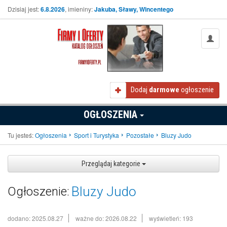
Dzisiaj jest:
6.8.2026
, imieniny:
Jakuba, Sławy, Wincentego
Dodaj
darmowe
ogłoszenie
OGŁOSZENIA
Tu jesteś:
Ogłoszenia
Sport i Turystyka
Pozostałe
Bluzy Judo
Przeglądaj kategorie
Bluzy Judo
Ogłoszenie:
dodano: 2025.08.27
ważne do: 2026.08.22
wyświetleń: 193