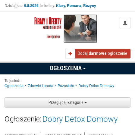
Dzisiaj jest:
9.8.2026
, imieniny:
Klary, Romana, Rozyny
Dodaj
darmowe
ogłoszenie
OGŁOSZENIA
Tu jesteś:
Ogłoszenia
Zdrowie i uroda
Pozostałe
Dobry Detox Domowy
Przeglądaj kategorie
Dobry Detox Domowy
Ogłoszenie:
dodano: 2026.03.16
ważne do: 2026.06.14
wyświetleń: 58