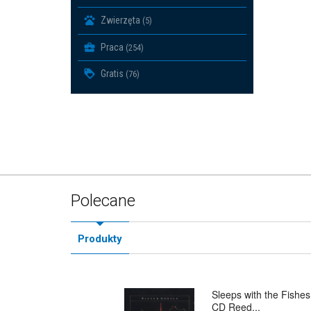
Zwierzęta
(5)
Praca
(254)
Gratis
(76)
Polecane
Produkty
Sleeps with the Fishes
CD Reed...