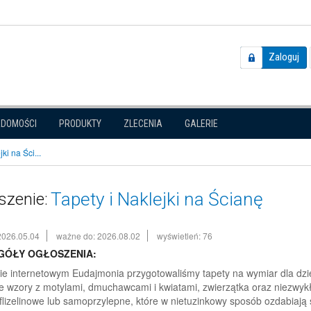
Zaloguj
ADOMOŚCI
PRODUKTY
ZLECENIA
GALERIE
ki na Ści...
Tapety i Naklejki na Ścianę
szenie:
2026.05.04
ważne do: 2026.08.02
wyświetleń: 76
GÓŁY OGŁOSZENIA:
ie internetowym Eudajmonia przygotowaliśmy tapety na wymiar dla dzie
ne wzory z motylami, dmuchawcami i kwiatami, zwierzątka oraz niezwyk
flizelinowe lub samoprzylepne, które w nietuzinkowy sposób ozdabiają