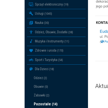
dekorac
Sprzęt elektroniczny
(19)
jego po
Usługi
(1045)
KONTA
Nauka
(30)
Euda
Odzież, Obuwie, Dodatki
(38)
ul. P
(
Po
Muzyka i Instrumenty
(11)
Zdrowie i uroda
(170)
Sport i Turystyka
(54)
Dla Dzieci
(18)
Odzież
(2)
Aktu
Obuwie
(0)
Zabawki
(2)
Pozostałe
(14)