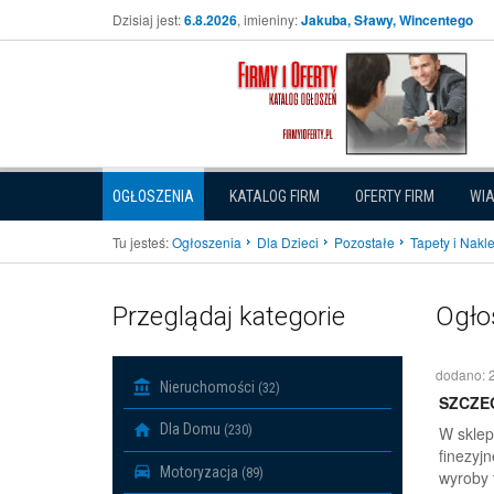
Dzisiaj jest:
6.8.2026
, imieniny:
Jakuba, Sławy, Wincentego
OGŁOSZENIA
KATALOG FIRM
OFERTY FIRM
WI
Tu jesteś:
Ogłoszenia
Dla Dzieci
Pozostałe
Tapety i Naklej
Przeglądaj kategorie
Ogło
dodano: 
Nieruchomości
(32)
SZCZE
Dla Domu
(230)
W sklep
finezyj
Motoryzacja
(89)
wyroby 