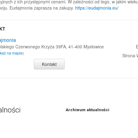
yjnych z ich przystępnymi cenami. W zależności od tego, w jakim wieku
koju. Eudajmonia zaprasza na zakupy.
https://eudajmonia.eu/
KT
jmonia
olskiego Czerwonego Krzyża 39FA, 41-400 Mysłowice
E
każ na mapie
)
Strona
Kontakt
alności
Archiwum aktualności