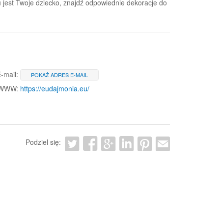
 jest Twoje dziecko, znajdź odpowiednie dekoracje do
-mail:
POKAŻ ADRES E-MAIL
 WWW:
https://eudajmonia.eu/
Podziel się: